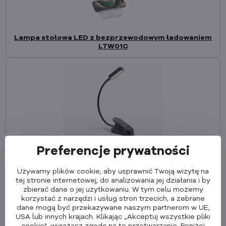
Lampa stołowa LED z bezprzewodowym ładowaniem
LTW01C
Lampa LED z klipsem LTW02
Preferencje prywatności
Używamy plików cookie, aby usprawnić Twoją wizytę na
tej stronie internetowej, do analizowania jej działania i by
zbierać dane o jej użytkowaniu. W tym celu możemy
korzystać z narzędzi i usług stron trzecich, a zebrane
dane mogą być przekazywane naszym partnerom w UE,
USA lub innych krajach. Klikając „Akceptuj wszystkie pliki
cookie", wyrażasz zgodę na to przetwarzanie. Poniżej