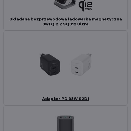
Składana bezprzewodowa ładowarka magnetyczna
3w1 Qi2.2 SQ312 Ultra
Adapter PD 35W S2D1