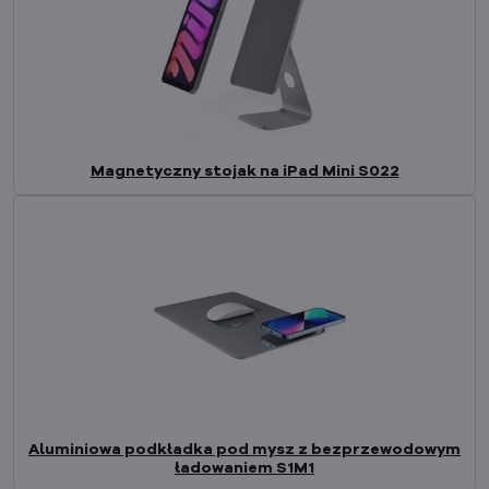
Magnetyczny stojak na iPad Mini S022
Aluminiowa podkładka pod mysz z bezprzewodowym
ładowaniem S1M1