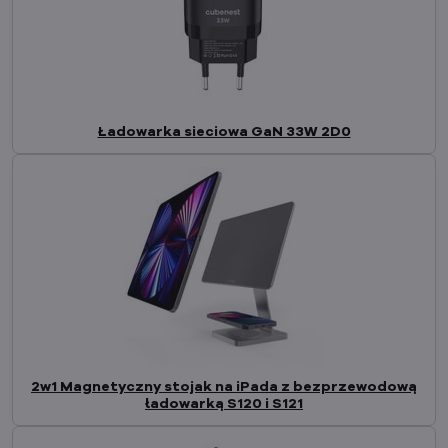
Ładowarka sieciowa GaN 33W 2D0
2w1 Magnetyczny stojak na iPada z bezprzewodową
ładowarką S120 i S121