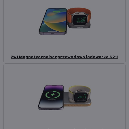
2w1 Magnetyczna bezprzewodowa ładowarka S211