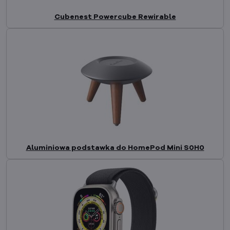
Cubenest Powercube Rewirable
Aluminiowa podstawka do HomePod Mini S0H0