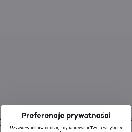
Preferencje prywatności
ch, a następnie delikatnie wsuń złącze taśmy do Apple Wat
my.
Używamy plików cookie, aby usprawnić Twoją wizytę na