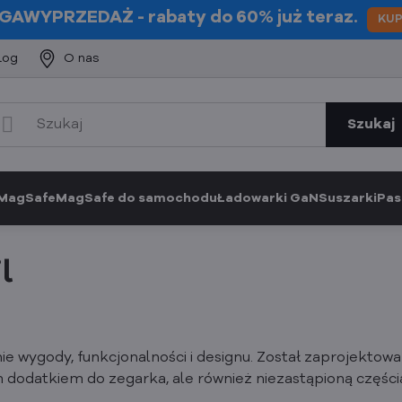
GAWYPRZEDAŻ
- rabaty do 60% już teraz.
KU
log
O nas
Szukaj
 MagSafe
MagSafe do samochodu
Ładowarki GaN
Suszarki
Pas
l
 wygody, funkcjonalności i designu. Został zaprojektow
m dodatkiem do zegarka, ale również niezastąpioną części