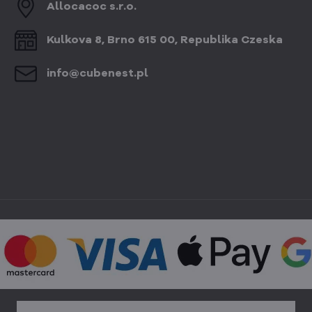
Allocacoc s​.r​.o​.
Kulkova 8, Brno 615 00, Republika Czeska
info​@cubenest​.pl