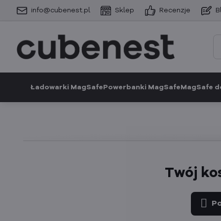
info@cubenest.pl
Sklep
Recenzje
B
Ładowarki MagSafe
Powerbanki MagSafe
MagSafe d
Twój ko
Po