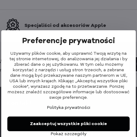
Specjaliści od akcesoriów Apple
Preferencje prywatności
Używamy plików cookie, aby usprawnić Twoją wizytę na
etter
tej stronie internetowej, do analizowania jej działania i by
zbierać dane o jej użytkowaniu. W tym celu możemy
korzystać z narzędzi i usług stron trzecich, a zebrane
nowości:
dane mogą być przekazywane naszym partnerom w UE,
USA lub innych krajach. Klikając „Akceptuj wszystkie pliki
cookie", wyrażasz zgodę na to przetwarzanie. Poniżej
możesz znaleźć szczegółowe informacje lub dostosować
swoje preferencje.
Kontakt
Polityka prywatności
Allocacoc s​.r​.o​.
Zaakceptuj wszystkie pliki cookie
Kulkova 8, Brno 615 00, Republika Czeska
Pokaż szczegóły