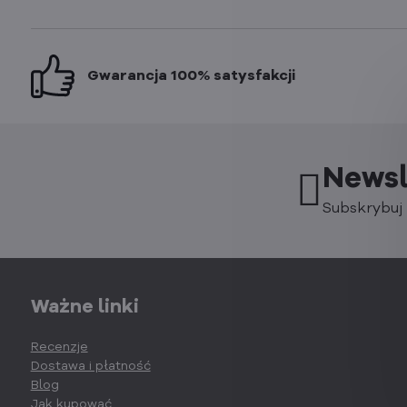
Gwarancja 100% satysfakcji
Newsl
Subskrybuj 
Ważne linki
Recenzje
Dostawa i płatność
Blog
Jak kupować