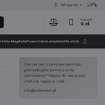
Zaloguj się
Koszyk
0 zł
rtfele MagSafe
PowerCube
Lampki
Selfie stick
Coś nie tak z zamówieniem lub
potrzebujesz pomocy przy
zamówieniu? Napisz do nas przez
chat lub napisz e-mail.
info@cubenest.pl