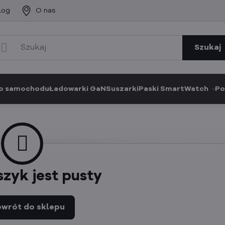
log
O nas
Szukaj
o samochodu
Ładowarki GaN
Suszarki
Paski SmartWatch
Po
szyk jest pusty
wrót do sklepu