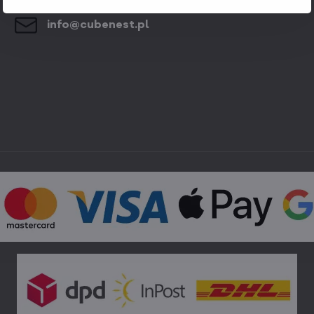
info​@cubenest​.pl