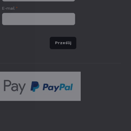
E-mail
*
Prześlij