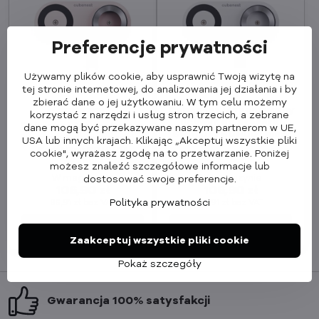
Preferencje prywatności
Używamy plików cookie, aby usprawnić Twoją wizytę na
tej stronie internetowej, do analizowania jej działania i by
zbierać dane o jej użytkowaniu. W tym celu możemy
Cubenest Magnetyczny
korzystać z narzędzi i usług stron trzecich, a zebrane
uchwyt do suszarki
Cubenest Magnetyczny
dane mogą być przekazywane naszym partnerom w UE,
SwiftDry SDHD01 biały
uchwyt do suszarki
USA lub innych krajach. Klikając „Akceptuj wszystkie pliki
SwiftDry SDHD01
cookie", wyrażasz zgodę na to przetwarzanie. Poniżej
różowy
możesz znaleźć szczegółowe informacje lub
W magazynie
W magazynie
dostosować swoje preferencje.
106,90 zł
106,90 zł
Polityka prywatności
86,91 zł
bez VAT
86,91 zł
bez VAT
Dodaj do koszyka
Dodaj do koszyka
Zaakceptuj wszystkie pliki cookie
Pokaż szczegóły
Gwarancja 100% satysfakcji