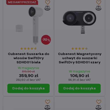
MEGAWYPRZEDAŻ
30%
Cubenest Suszarka do
Cubenest Magnetyczny
włosów SwiftDry
uchwyt do suszarki
SDHD01 biała
SwiftDry SDHD01 szary
W magazynie
W magazynie
519,90 zł
359,90 zł
106,90 zł
292,60 zł
bez VAT
86,91 zł
bez VAT
Dodaj do koszyka
Dodaj do koszyka