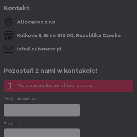
Kontakt
Allocacoc s​.r​.o​.
Kulkova 8, Brno 615 00, Republika Czeska
info​@cubenest​.pl
Pozostań z nami w kontakcie!
Nie przeszedłeś weryfikacji captcha!
Imię i nazwisko:
*
E-mail
*