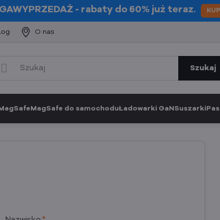
GAWYPRZEDAŻ
- rabaty do 60% już teraz.
KU
log
O nas
Szukaj
 MagSafe
MagSafe do samochodu
Ładowarki GaN
Suszarki
Pas