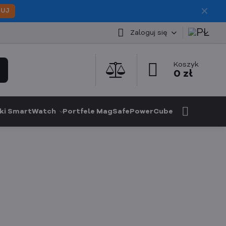
✕
PUJ
Zaloguj się
Koszyk
0 zł
ki SmartWatch
Portfele MagSafe
PowerCube