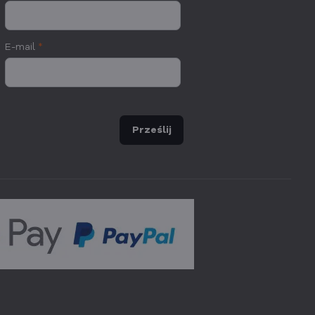
E-mail
*
Prześlij