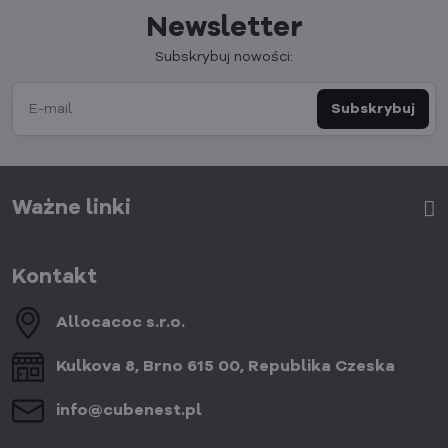
Newsletter
Subskrybuj nowości:
Subskrybuj
Ważne linki
Kontakt
Allocacoc s​.r​.o​.
Kulkova 8, Brno 615 00, Republika Czeska
info​@cubenest​.pl