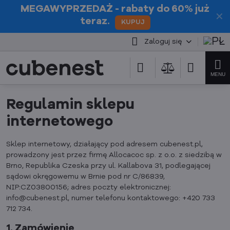
MEGAWYPRZEDAŻ
- rabaty do 60% już
✕
teraz.
KUPUJ
Zaloguj się
Regulamin sklepu
internetowego
Sklep internetowy, działający pod adresem cubenest.pl,
prowadzony jest przez firmę Allocacoc sp. z o.o. z siedzibą w
Brno, Republika Czeska przy ul. Kallabova 31, podlegającej
sądowi okręgowemu w Brnie pod nr C/86839,
NIP:CZ03800156; adres poczty elektronicznej:
info@cubenest.pl, numer telefonu kontaktowego: +420 733
712 734.
1. Zamówienie