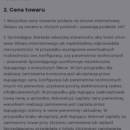
2. Cena towaru
1. Wszystkie ceny towarów podane na stronie internetowej
Sklepu są cenami w złotych polskich i zawierają podatek VAT.
2. Sprzedający dokłada należytej staranności, aby treść stron
www Sklepu internetowego jak najdokładniej odpowiadała
rzeczywistości. W przypadku wystąpienia ewentualnych
rozbieżności cen, konfiguracji, czy parametrów technicznych
– pracownik Sprzedającego poinformuje niezwłocznie
Kupującego o powyższym fakcie. W tym przypadku dla
realizacji zamówienia konieczna jest akceptacja przez
Kupującego ceny, konfiguracji lub parametrów technicznych
innych niż pierwotne, uzyskana pocztą elektroniczną (adres:
info@cubenest.pl). W przypadku gdy Kupujący zaakceptował
nową cenę, a uprzednio dokonał już zapłaty ceny pierwotnej,
warunkiem realizacji zamówienia jest zapłata przez
Kupującego różnicy w cenie pierwotnej i aktualnej. W
przypadku braku akceptacji, jeśli Kupujący dokonał zapłaty za
zamówiony towar przy złożeniu zamówienia lub wpłacił
Sprzedającemu przedpłatę z tytułu złożonego zamówienia,