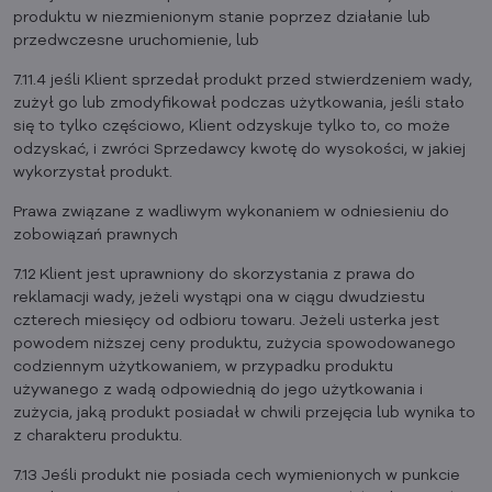
produktu w niezmienionym stanie poprzez działanie lub
przedwczesne uruchomienie, lub
7.11.4 jeśli Klient sprzedał produkt przed stwierdzeniem wady,
zużył go lub zmodyfikował podczas użytkowania, jeśli stało
się to tylko częściowo, Klient odzyskuje tylko to, co może
odzyskać, i zwróci Sprzedawcy kwotę do wysokości, w jakiej
wykorzystał produkt.
Prawa związane z wadliwym wykonaniem w odniesieniu do
zobowiązań prawnych
7.12 Klient jest uprawniony do skorzystania z prawa do
reklamacji wady, jeżeli wystąpi ona w ciągu dwudziestu
czterech miesięcy od odbioru towaru. Jeżeli usterka jest
powodem niższej ceny produktu, zużycia spowodowanego
codziennym użytkowaniem, w przypadku produktu
używanego z wadą odpowiednią do jego użytkowania i
zużycia, jaką produkt posiadał w chwili przejęcia lub wynika to
z charakteru produktu.
7.13 Jeśli produkt nie posiada cech wymienionych w punkcie