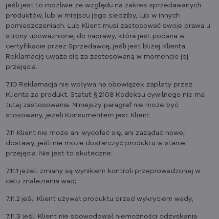
jeśli jest to możliwe ze względu na zakres sprzedawanych
produktów, lub w miejscu jego siedziby, lub w innych
pomieszczeniach. Lub Klient musi zastosować swoje prawa u
strony upoważnionej do naprawy, która jest podana w
certyfikacie przez Sprzedawcę, jeśli jest bliżej Klienta.
Reklamację uważa się za zastosowaną w momencie jej
przejęcia.
7.10 Reklamacja nie wpływa na obowiązek zapłaty przez
Klienta za produkt. Statut § 2108 Kodeksu cywilnego nie ma
tutaj zastosowania. Niniejszy paragraf nie może być
stosowany, jeżeli Konsumentem jest Klient.
7.11 Klient nie może ani wycofać się, ani zażądać nowej
dostawy, jeśli nie może dostarczyć produktu w stanie
przejęcia. Nie jest to skuteczne:
7.11.1 jeżeli zmiany są wynikiem kontroli przeprowadzonej w
celu znalezienia wad;
7.11.2 jeśli Klient używał produktu przed wykryciem wady;
7.11.3 jeśli Klient nie spowodował niemożności odzyskania