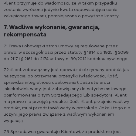
Klient przyjmuje do wiadomości, że w takim przypadku
zostanie zwrócona jedynie kwota odpowiadająca cenie
zakupionego towaru, pomniejszona o powyższe koszty.
7. Wadliwe wykonanie, gwarancja,
rekompensata
7.1 Prawa i obowiązki stron umowy są regulowane przez
prawo, w szczególności przez statuty § 1914 do 1925, § 2099
do 2117 i § 2161 do 2174 ustawy n. 89/2012 kodeksu cywilnego.
7.2 Klient zobowiązany jest sprawdzić otrzymany produkt jak
najszybciej po otrzymaniu przesyłki (właściwości, ilość,
sprawdza integralność opakowania). Jeśli stwierdzi
jakiekolwiek wady, jest zobowiązany do natychmiastowego
poinformowania o tym Sprzedającego lub spedytora. Klient
ma prawo nie przejąć produktu. Jeśli Klient przejmie wadliwy
produkt, musi przedstawić wady w protokole. Jeżeli tego nie
uczyni, jego prawa związane z wadliwym wykonaniem
wygasają.
7.3 Sprzedawca gwarantuje Klientowi, że produkt nie jest