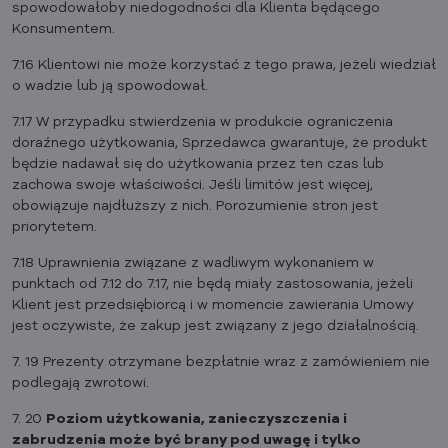
spowodowałoby niedogodności dla Klienta będącego
Konsumentem.
7.16 Klientowi nie może korzystać z tego prawa, jeżeli wiedział
o wadzie lub ją spowodował.
7.17 W przypadku stwierdzenia w produkcie ograniczenia
doraźnego użytkowania, Sprzedawca gwarantuje, że produkt
będzie nadawał się do użytkowania przez ten czas lub
zachowa swoje właściwości. Jeśli limitów jest więcej,
obowiązuje najdłuższy z nich. Porozumienie stron jest
priorytetem.
7.18 Uprawnienia związane z wadliwym wykonaniem w
punktach od 7.12 do 7.17, nie będą miały zastosowania, jeżeli
Klient jest przedsiębiorcą i w momencie zawierania Umowy
jest oczywiste, że zakup jest związany z jego działalnością.
7. 19 Prezenty otrzymane bezpłatnie wraz z zamówieniem nie
podlegają zwrotowi.
7. 20
Poziom użytkowania, zanieczyszczenia i
zabrudzenia może być brany pod uwagę i tylko