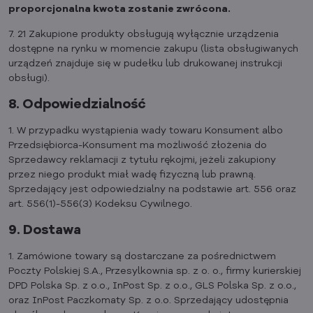
proporcjonalna kwota zostanie zwrócona.
7. 21 Zakupione produkty obsługują wyłącznie urządzenia
dostępne na rynku w momencie zakupu (lista obsługiwanych
urządzeń znajduje się w pudełku lub drukowanej instrukcji
obsługi).
8. Odpowiedzialność
1. W przypadku wystąpienia wady towaru Konsument albo
Przedsiębiorca-Konsument ma możliwość złożenia do
Sprzedawcy reklamacji z tytułu rękojmi, jeżeli zakupiony
przez niego produkt miał wadę fizyczną lub prawną.
Sprzedający jest odpowiedzialny na podstawie art. 556 oraz
art. 556(1)-556(3) Kodeksu Cywilnego.
9. Dostawa
1. Zamówione towary są dostarczane za pośrednictwem
Poczty Polskiej S.A., Przesylkownia sp. z o. o., firmy kurierskiej
DPD Polska Sp. z o.o., InPost Sp. z o.o., GLS Polska Sp. z o.o.,
oraz InPost Paczkomaty Sp. z o.o. Sprzedający udostępnia