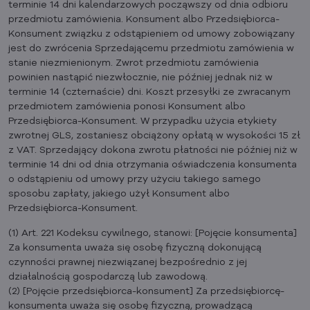
terminie 14 dni kalendarzowych począwszy od dnia odbioru
przedmiotu zamówienia. Konsument albo Przedsiębiorca-
Konsument związku z odstąpieniem od umowy zobowiązany
jest do zwrócenia Sprzedającemu przedmiotu zamówienia w
stanie niezmienionym. Zwrot przedmiotu zamówienia
powinien nastąpić niezwłocznie, nie później jednak niż w
terminie 14 (czternaście) dni. Koszt przesyłki ze zwracanym
przedmiotem zamówienia ponosi Konsument albo
Przedsiębiorca-Konsument. W przypadku użycia etykiety
zwrotnej GLS, zostaniesz obciążony opłatą w wysokości 15 zł
z VAT. Sprzedający dokona zwrotu płatności nie później niż w
terminie 14 dni od dnia otrzymania oświadczenia konsumenta
o odstąpieniu od umowy przy użyciu takiego samego
sposobu zapłaty, jakiego użył Konsument albo
Przedsiębiorca-Konsument.
(1) Art. 221 Kodeksu cywilnego, stanowi: [Pojęcie konsumenta]
Za konsumenta uważa się osobę fizyczną dokonującą
czynności prawnej niezwiązanej bezpośrednio z jej
działalnością gospodarczą lub zawodową.
(2) [Pojęcie przedsiębiorca-konsument] Za przedsiębiorcę-
konsumenta uważa się osobę fizyczną, prowadzącą