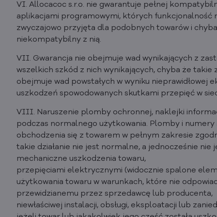
VI. Allocacoc s.r.o. nie gwarantuje pełnej kompatybil
aplikacjami programowymi, których funkcjonalność 
zwyczajowo przyjęta dla podobnych towarów i chyba że
niekompatybilny z nią.
VII. Gwarancja nie obejmuje wad wynikających z za
wszelkich szkód z nich wynikających, chyba że takie 
obejmuje wad powstałych w wyniku nieprawidłowej ekspl
uszkodzeń spowodowanych skutkami przepięć w sieci
VIII. Naruszenie plomby ochronnej, naklejki inform
podczas normalnego użytkowania. Plomby i numery ser
obchodzenia się z towarem w pełnym zakresie zgod
takie działanie nie jest normalne, a jednocześnie nie j
mechaniczne uszkodzenia towaru,
przepięciami elektrycznymi (widocznie spalone elem
użytkowania towaru w warunkach, które nie odpowia
przewidzianemu przez sprzedawcę lub producenta,
niewłaściwej instalacji, obsługi, eksploatacji lub zanie