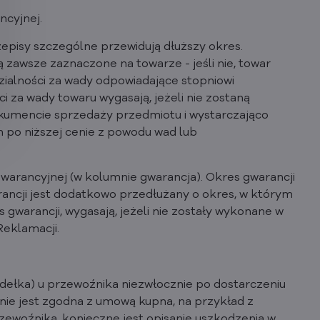
ncyjnej.
pisy szczególne przewidują dłuższy okres.
zawsze zaznaczone na towarze - jeśli nie, towar
dzialności za wady odpowiadające stopniowi
i za wady towaru wygasają, jeżeli nie zostaną
dokumencie sprzedaży przedmiotu i wystarczająco
po niższej cenie z powodu wad lub
warancyjnej (w kolumnie gwarancja). Okres gwarancji
ancji jest dodatkowo przedłużany o okres, w którym
gwarancji, wygasają, jeżeli nie zostały wykonane w
Reklamacji.
udełka) u przewoźnika niezwłocznie po dostarczeniu
nie jest zgodna z umową kupna, na przykład z
zewoźnika, konieczne jest opisanie uszkodzenia w