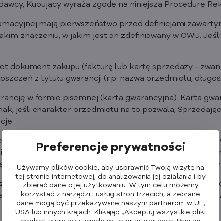
dawcy, Kupujący wyraża zgodę na niniejszą Procedurę Re
lamacyjnej mają pierwszeństwo przed definicjami zawarty
takim znaczeniu, w jakim jest on zdefiniowany w OWU. Jeśl
iot dokument zakupu (fakturę lub kartę sprzedaży - zwaną
czeń z tytułu gwarancji (np. nazwa przedmiotu, długość g
rancję w formie pisemnej (karta gwarancyjna). Karta gwar
ednak, jeśli charakter przedmiotu na to pozwala, Sprzeda
cje.
 gwarancji, Allocacoc s.r.o. wyjaśni w karcie gwarancyjnej
Preferencje prywatności
ia roszczeń z niej wynikających. W świadectwie gwarancy
warancji nie wpływa na prawa kupującego związane z zakup
Używamy plików cookie, aby usprawnić Twoją wizytę na
tej stronie internetowej, do analizowania jej działania i by
sze zgodna z warunkami gwarancji podanymi przez produc
zbierać dane o jej użytkowaniu. W tym celu możemy
korzystać z narzędzi i usług stron trzecich, a zebrane
awierać wyżej wymienione elementy i będzie wystawiona 
dane mogą być przekazywane naszym partnerom w UE,
USA lub innych krajach. Klikając „Akceptuj wszystkie pliki