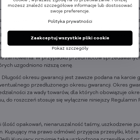
cookie", wyrażasz zgodę na to przetwarzanie. Poniżej
możesz znaleźć szczegółowe informacje lub dostosować
u przez Kupującego, tj. w dniu wskazanym na karcie gwara
swoje preferencje.
wowy okres gwarancji wynosi 24 miesiące, chyba że prze
Polityka prywatności
szkodzone, używane, niekompletne itp - takie cechy są 
li towar jest używany, Allocacoc s.r.o. nie ponosi odpowie
Zaakceptuj wszystkie pliki cookie
ejęcia przez Kupującego, a uprawnienia do odpowiedzialnośc
Pokaż szczegóły
ru przez Kupującego. Allocacoc s.r.o. poda ten okres w 
iu zamówienia. W przypadku przedmiotów sprzedawanych 
órych uzgodniono niższą cenę.
Długość okresu gwarancji jest zawsze podana na karcie g
ewentualnego przedłużonego okresu gwarancji. Okres gwar
zialności za wady towarów, dla których obowiązuje okres 
, do roszczeń stosuje się wyłącznie niniejszy Regulamin 
i (ilość opakowań, nienaruszalność taśmy, uszkodzenie p
 Kupujący ma prawo odmówić przyjęcia przesyłki, która 
Jeśli Kupujący przyjmie taką uszkodzoną przesyłkę od pr