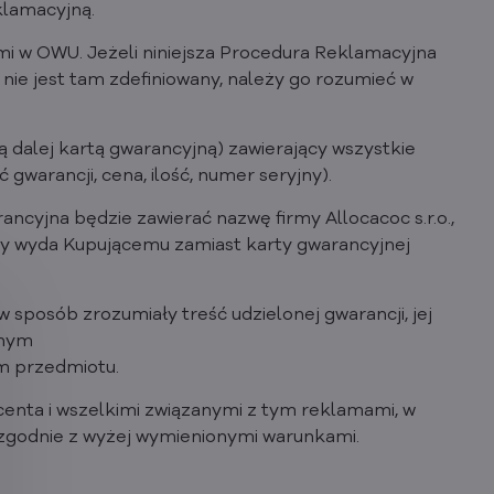
klamacyjną.
mi w OWU. Jeżeli niniejsza Procedura Reklamacyjna
i nie jest tam zdefiniowany, należy go rozumieć w
 dalej kartą gwarancyjną) zawierający wszystkie
warancji, cena, ilość, numer seryjny).
ancyjna będzie zawierać nazwę firmy Allocacoc s.r.o.,
jący wyda Kupującemu zamiast karty gwarancyjnej
 w sposób zrozumiały treść udzielonej gwarancji, jej
jnym
em przedmiotu.
enta i wszelkimi związanymi z tym reklamami, w
zgodnie z wyżej wymienionymi warunkami.