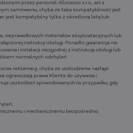
dzonymi przez personel Allocacoc s.r.o., ani z
nym zamówieniu, chyba że taka kompatybilność jest
r jest kompatybilny tylko z określoną listą lub
a, nieprawidłowych materiałów eksploatacyjnych lub
ałączonej instrukcji obsługi. Ponadto gwarancja nie
ania i instalacji niezgodnej z instrukcją obsługi lub
ątkiem normalnych odchyleń.
enie reklamacji, chyba że uszkodzenie nastąpi
e ograniczają prawa Klienta do używania i
jmuje uszkodzeń spowodowanych (w przypadku, gdy
hyleń,
chemicznemu i mechanicznemu bezpośrednio