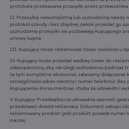
protokole przekazania przesyłki przez przewoźnika.
II. Przesyłkę niekompletną lub uszkodzoną należy n
protokół szkody i bez zbędnej zwłoki przesłać go 
uszkodzenia przesyłki nie pozbawiają Kupującego pra
umowy kupna.
III. Kupujący może reklamować towar osobiście u Sprz
IV. Kupujący może przesłać wadliwy towar do reklam
zabezpieczony, aby nie uległ uszkodzeniu podczas 
(w tym kompletne akcesoria), zalecamy dołączenie 
szczególności adres zwrotny i numer telefonu). Bez 
Kupującemu-Konsumentowi, chyba że udowodni i wyka
V. Kupujący-Przedsiębiorca udowadnia ważność gwara
przedstawić dowód reklamacji. Dokument zakupu (
reklamowany produkt (jeśli produkt posiada numer s
inaczej.