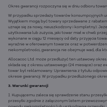
Okres gwarancji rozpoczyna się w dniu odbioru towar
W przypadku sprzedaży towarów konsumpcyjnych usta
Wyjątkiem mogą być towary sprzedawane z rabatem (u
uznaje się za nowy, nieuszkodzony i kompletny). Jeże
użytkowania lub zużycia, jaki towar miał w chwili prz
wykonane w ciągu 12 miesięcy od daty przyjęcia towa
wyraźnie w oferowanym towarze oraz w potwierdzen
niekompletności, gwarancja nie obejmuje wad, dla kt
Allocacoc Ltd. może przedłużyć ten ustawowy okres. 
składa się z okresu ustawowego (24 miesiące) oraz 
towar był reklamowany. Uprawnienia z tytułu odpowied
okresie gwarancji. W przypadku przedłużonego okresu
3. Warunki gwarancji
I. Kupującemu zaleca się sprawdzenie stanu przesyłk
przesyłki zgodnie z załączonym listem przewozowym.
powodu niekompletności lub uszkodzenia przesyłki. 