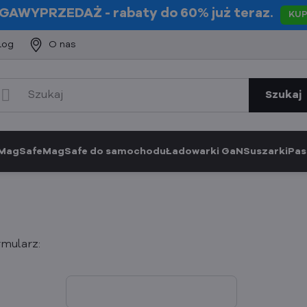
GAWYPRZEDAŻ
- rabaty do 60% już teraz.
KU
log
O nas
Szukaj
 MagSafe
MagSafe do samochodu
Ładowarki GaN
Suszarki
Pas
rmularz: