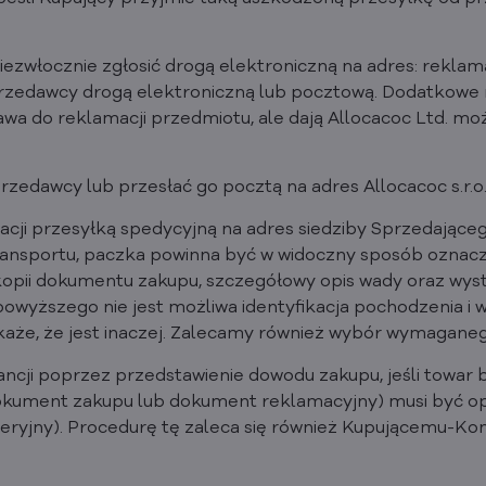
iezwłocznie zgłosić drogą elektroniczną na adres: rekl
sprzedawcy drogą elektroniczną lub pocztową. Dodatkow
wa do reklamacji przedmiotu, ale dają Allocacoc Ltd. moż
edawcy lub przesłać go pocztą na adres Allocacoc s.r.o.,
acji przesyłką spedycyjną na adres siedziby Sprzedając
transportu, paczka powinna być w widoczny sposób ozna
kopii dokumentu zakupu, szczegółowy opis wady oraz wy
powyższego nie jest możliwa identyfikacja pochodzenia i 
że, że jest inaczej. Zalecamy również wybór wymaganego
ncji poprzez przedstawienie dowodu zakupu, jeśli towar 
dokument zakupu lub dokument reklamacyjny) musi być
eryjny). Procedurę tę zaleca się również Kupującemu-Kon