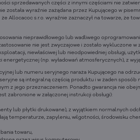
ności sprzedawanych części z innymi częściami nie zatwier
nie została wyraźnie zażądana przez Kupującego w pisem
 Allocacoc s.r.o. wyraźnie zaznaczył na towarze, że towa
stosowania nieprawidłowego lub wadliwego oprogramowani
zastosowanie nie jest zwyczajowe i zostało wykluczone w z
oatacji, niewłaściwej lub nieodpowiedniej obsługi, użytkow
 energetycznej (np. wyładowań atmosferycznych), z wyj
acyjnej lub numeru seryjnego naraża Kupującego na odrzuc
yjne są integralną częścią produktu i w żaden sposób ni
nym z jego przeznaczeniem. Ponadto gwarancja nie obe
est zabronione w załączonej instrukcji obsługi):
enty lub płytki drukowane), z wyjątkiem normalnych odc
dają temperaturze, zapyleniu, wilgotności, środowisku 
dbania towaru,