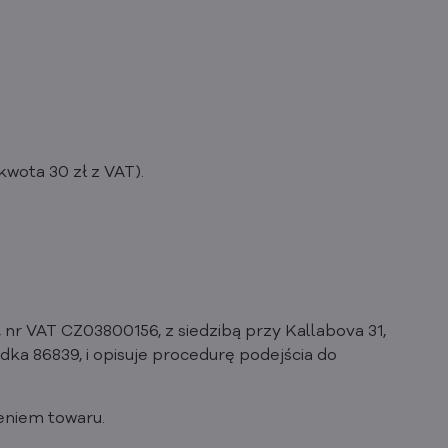
kwota 30 zł z VAT).
 nr VAT CZ03800156, z siedzibą przy Kallabova 31,
a 86839, i opisuje procedurę podejścia do
eniem towaru.