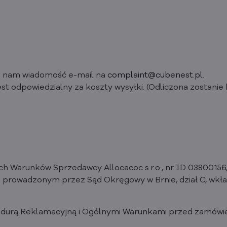
lij nam wiadomość e-mail na
complaint@cubenest.pl
.
jest odpowiedzialny za koszty wysyłki. (Odliczona zostanie 
ch Warunków Sprzedawcy Allocacoc s.r.o., nr ID 03800156,
prowadzonym przez Sąd Okręgowy w Brnie, dział C, wkładk
cedurą Reklamacyjną i Ogólnymi Warunkami przed zamówi