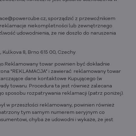
amace@powercube.cz, sporządzić z przewoźnikiem
e reklamacje niekompletności lub zewnętrznego
liwość udowodnienia, że nie doszło do naruszenia
 Kulkova 8, Brno 615 00, Czechy.
ego.Reklamowany towar powinien być dokładnie
czona "REKLAMACJA" i zawierać: reklamowany towar
starczające dane kontaktowe Kupującego (w
wady towaru. Procedura ta jest również zalecana
 sposobu rozpatrywania reklamacji (patrz poniżej).
był w przeszłości reklamowany, powinien również
 opatrzony tym samym numerem seryjnym co
sumentowi, chyba że udowodni i wykaże, że jest