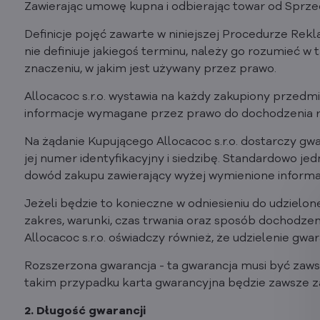
Zawierając umowę kupna i odbierając towar od Sprze
Definicje pojęć zawarte w niniejszej Procedurze Rek
nie definiuje jakiegoś terminu, należy go rozumieć w 
znaczeniu, w jakim jest używany przez prawo.
Allocacoc s.r.o. wystawia na każdy zakupiony przedm
informacje wymagane przez prawo do dochodzenia rosz
Na żądanie Kupującego Allocacoc s.r.o. dostarczy gwa
jej numer identyfikacyjny i siedzibę. Standardowo j
dowód zakupu zawierający wyżej wymienione informa
Jeżeli będzie to konieczne w odniesieniu do udzielonej
zakres, warunki, czas trwania oraz sposób dochodzen
Allocacoc s.r.o. oświadczy również, że udzielenie g
Rozszerzona gwarancja - ta gwarancja musi być zaw
takim przypadku karta gwarancyjna będzie zawsze z
2. Długość gwarancji