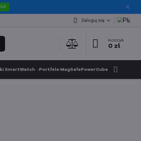
✕
PUJ
Zaloguj się
Koszyk
0 zł
ki SmartWatch
Portfele MagSafe
PowerCube