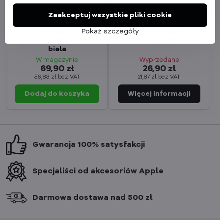
Zaakceptuj wszystkie pliki cookie
Cubenest PD
Cubenest Uchwyt
Pokaż szczegóły
Ładowarka
samochodowy z
samochodowa E2C0
przyssawką
biała
W magazynie
Wyprzedane
69,90 zł
26,90 zł
56,83 zł
bez VAT
21,87 zł
bez VAT
Dodaj do koszyka
Gwarancja 100% satysfakcji
Specjaliści od akcesoriów Apple
Darmowa dostawa nad 500 zł