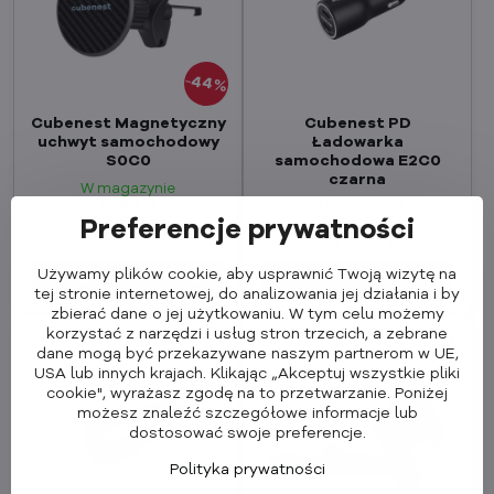
44%
Cubenest Magnetyczny
Cubenest PD
uchwyt samochodowy
Ładowarka
S0C0
samochodowa E2C0
czarna
W magazynie
W magazynie
96,90 zł
53,90 zł
69,90 zł
Preferencje prywatności
43,82 zł
bez VAT
56,83 zł
bez VAT
Używamy plików cookie, aby usprawnić Twoją wizytę na
Dodaj do koszyka
Dodaj do koszyka
tej stronie internetowej, do analizowania jej działania i by
zbierać dane o jej użytkowaniu. W tym celu możemy
korzystać z narzędzi i usług stron trzecich, a zebrane
dane mogą być przekazywane naszym partnerom w UE,
USA lub innych krajach. Klikając „Akceptuj wszystkie pliki
cookie", wyrażasz zgodę na to przetwarzanie. Poniżej
możesz znaleźć szczegółowe informacje lub
dostosować swoje preferencje.
Polityka prywatności