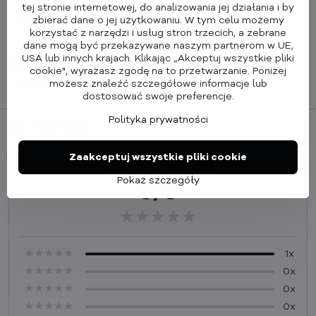
Materiał: tworzywo sztuczne
tej stronie internetowej, do analizowania jej działania i by
zbierać dane o jej użytkowaniu. W tym celu możemy
Przed montażem oczyść i osusz powierzchnię montażową
korzystać z narzędzi i usług stron trzecich, a zebrane
ściereczką.
dane mogą być przekazywane naszym partnerom w UE,
USA lub innych krajach. Klikając „Akceptuj wszystkie pliki
Więcej z kategorii
cookie", wyrażasz zgodę na to przetwarzanie. Poniżej
możesz znaleźć szczegółowe informacje lub
MagSafe do samochodu
Akcesoria
dostosować swoje preferencje.
Polityka prywatności
Recenzje
0
Zaakceptuj wszystkie pliki cookie
Ocena produktu
Pokaż szczegóły
5/5
★★★★★
★★★★★
★★★★★
★★★★★
★★★★★
★★★★★
1x
★★★★★
★★★★★
★★★★★
0x
★★★★★
★★★★★
★★★★★
0x
★★★★★
★★★★★
★★★★★
0x