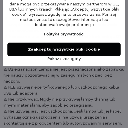
kolor przycisku powoduje wyłączenie lampy po 30
dane mogą być przekazywane naszym partnerom w UE,
minutach. Niebieski kolor przycisku powoduje wyłączenie
USA lub innych krajach. Klikając „Akceptuj wszystkie pliki
lampy po 60 minutach.
cookie", wyrażasz zgodę na to przetwarzanie. Poniżej
Bezprzewodowe ładowanie telefonu (
LTW01C
): Umieść
możesz znaleźć szczegółowe informacje lub
dostosować swoje preferencje.
urządzenie na powierzchni przeznaczonej do ładowania
bezprzewodowego.
Polityka prywatności
Ładowanie telefonu przez port USB: Włóż końcówkę USB-
A kabla do portu z tyłu lampy i włóż końcówkę USB-C
kabla do portu w urządzeniu.
Zaakceptuj wszystkie pliki cookie
Pokaż szczegóły
Instrukcje bezpieczeństwa
⚠️ Dzieci i nadzór: Lampa nie jest przeznaczona jako zabawka.
Nie należy pozostawiać jej w zasięgu małych dzieci bez
nadzoru.
⚠️ NIE używaj niecertyfikowanego lub uszkodzonego kabla
USB lub adaptera.
⚠️ Nie przykrywać: Nigdy nie przykrywaj lampy tkaniną lub
innymi materiałami, aby zapobiec przegrzaniu.
⚠️ Nie używaj, jeśli jest uszkodzona: Jeśli lampa lub jej kabel
wykazują oznaki uszkodzenia, nie używaj urządzenia i
skontaktuj się z producentem lub autoryzowanym serwisem.