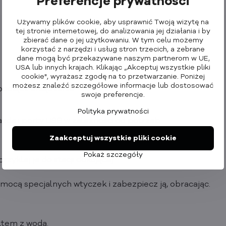
Preferencje prywatności
Używamy plików cookie, aby usprawnić Twoją wizytę na
tej stronie internetowej, do analizowania jej działania i by
zbierać dane o jej użytkowaniu. W tym celu możemy
korzystać z narzędzi i usług stron trzecich, a zebrane
dane mogą być przekazywane naszym partnerom w UE,
USA lub innych krajach. Klikając „Akceptuj wszystkie pliki
cookie", wyrażasz zgodę na to przetwarzanie. Poniżej
możesz znaleźć szczegółowe informacje lub dostosować
podłącz urządzenie
swoje preferencje.
Polityka prywatności
zda i porty USB w zależności od potrzeb.
Zaakceptuj wszystkie pliki cookie
Pokaż szczegóły
yklej je do stacji dokującej.
ocą specjalnych wtyczek i zabezpiecz ją, obracając.
ktem z wodą.