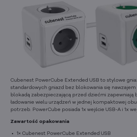
Cubenest PowerCube Extended USB to stylowe gniazd
standardowych gniazd bez blokowania się nawzajem i
blokadą zabezpieczającą przed dziećmi zapewniają b
ładowanie wielu urządzeń w jednej kompaktowej obud
potrzeb. PowerCube posiada 1x wejście USB-A i 1x we
Zawartość opakowania
1× Cubenest PowerCube Extended USB