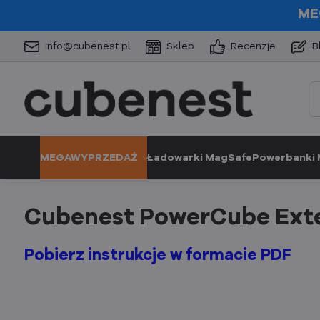
ME
info@cubenest.pl
Sklep
Recenzje
B
MEGAWYPRZEDAŻ
Ładowarki MagSafe
Powerbanki
Cubenest PowerCube Ext
Pobierz instrukcje w formacie PDF