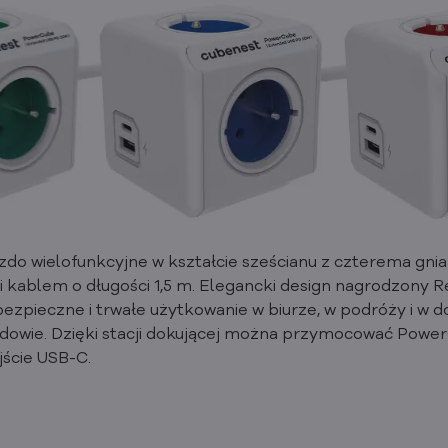
o wielofunkcyjne w kształcie sześcianu z czterema gniaz
 kablem o długości 1,5 m. Elegancki design nagrodzony 
ezpieczne i trwałe użytkowanie w biurze, w podróży i w d
owie. Dzięki stacji dokującej można przymocować PowerC
jście USB-C.