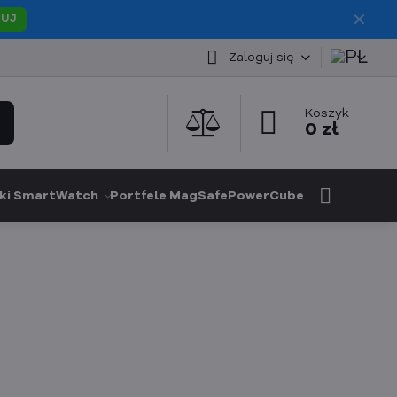
✕
PUJ
Zaloguj się
Koszyk
0 zł
ki SmartWatch
Portfele MagSafe
PowerCube