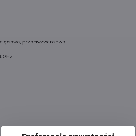
pięciowe, przeciwzwarciowe
-60Hz