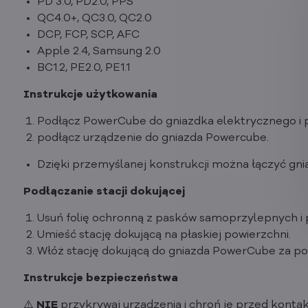
PD 3.0, PD2.0, PPS
QC4.0+, QC3.0, QC2.0
DCP, FCP, SCP, AFC
Apple 2.4, Samsung 2.0
BC1.2, PE2.0, PE1.1
Instrukcje użytkowania
Podłącz PowerCube do gniazdka elektrycznego i 
podłącz urządzenie do gniazda Powercube.
Dzięki przemyślanej konstrukcji można łączyć gnia
Podłączanie stacji dokującej
Usuń folię ochronną z pasków samoprzylepnych i prz
Umieść stację dokującą na płaskiej powierzchni.
Włóż stację dokującą do gniazda PowerCube za pom
Instrukcje bezpieczeństwa
⚠️
NIE
przykrywaj urządzenia i chroń je przed konta