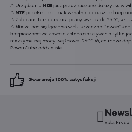
⚠️ Urządzenie
NIE
jest przeznaczone do użytku w wil
⚠️
NIE
przekraczać maksymalnej dopuszczalnej moc
⚠️ Zalecana temperatura pracy wynosi do 25 °C, kró
⚠️
Nie
zaleca się łączenia wielu urządzeń PowerCube
bezpieczeństwa zawsze zaleca się używanie tylko je
maksymalnej mocy wejściowej 2500 W, co może dopro
PowerCube oddzielnie.
Gwarancja 100% satysfakcji
Newsl
Subskrybuj 