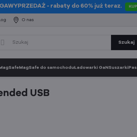
GAWYPRZEDAŻ
- rabaty do 60% już teraz.
KU
log
O nas
Szukaj
 MagSafe
MagSafe do samochodu
Ładowarki GaN
Suszarki
Pas
ended USB