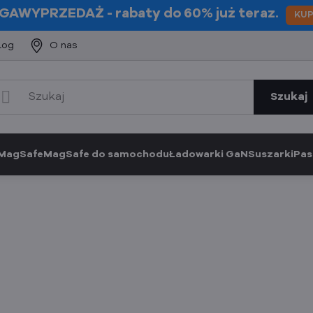
GAWYPRZEDAŻ
- rabaty do 60% już teraz.
KU
log
O nas
Szukaj
 MagSafe
MagSafe do samochodu
Ładowarki GaN
Suszarki
Pas