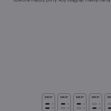
dzielona między porty. Aby osiągnąć maksymalną 