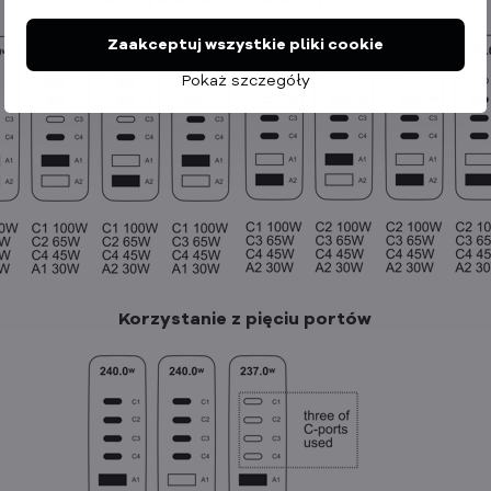
Korzystanie z czterech portów
Zaakceptuj wszystkie pliki cookie
Pokaż szczegóły
Korzystanie z pięciu portów