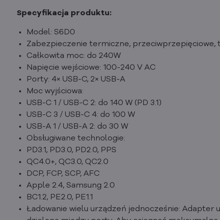
Specyfikacja produktu:
Model: S6D0
Zabezpieczenie termiczne, przeciwprzepięciowe,
Całkowita moc: do 240W
Napięcie wejściowe: 100-240 V AC
Porty: 4× USB-C, 2× USB-A
Moc wyjściowa:
USB-C 1 / USB-C 2: do 140 W (PD 3.1)
USB-C 3 / USB-C 4: do 100 W
USB-A 1 / USB-A 2: do 30 W
Obsługiwane technologie:
PD3.1, PD3.0, PD2.0, PPS
QC4.0+, QC3.0, QC2.0
DCP, FCP, SCP, AFC
Apple 2.4, Samsung 2.0
BC1.2, PE2.0, PE1.1
Ładowanie wielu urządzeń jednocześnie: Adapter u