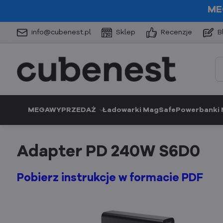
ME
info@cubenest.pl
Sklep
Recenzje
B
MEGAWYPRZEDAŻ
Ładowarki MagSafe
Powerbanki
Adapter PD 240W S6D0
Pobierz instrukcje w formacie PDF