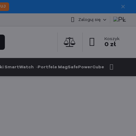
✕
PUJ
Zaloguj się
Koszyk
0 zł
ki SmartWatch
Portfele MagSafe
PowerCube