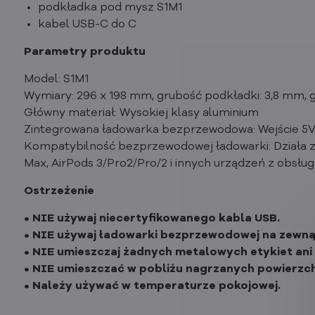
podkładka pod mysz S1M1
kabel USB-C do C
Parametry produktu
Model: S1M1
Wymiary: 296 x 198 mm, grubość podkładki: 3,8 mm,
Główny materiał: Wysokiej klasy aluminium
Zintegrowana ładowarka bezprzewodowa: Wejście 5V
Kompatybilność bezprzewodowej ładowarki: Działa z 
Max, AirPods 3/Pro2/Pro/2 i innych urządzeń z obsługą
Ostrzeżenie
• NIE używaj niecertyfikowanego kabla USB.
• NIE używaj ładowarki bezprzewodowej na zewnąt
• NIE umieszczaj żadnych metalowych etykiet an
• NIE umieszczać w pobliżu nagrzanych powierzch
• Należy używać w temperaturze pokojowej.