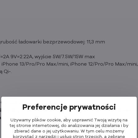
 grubość ładowarki bezprzewodowej: 11,3 mm
=2A 9V=2.22A, wyjście 5W/7.5W/15W max
iPhone 13/Pro/Pro Max/mini, iPhone 12/Pro/Pro Max/mini,
 Qi-.
rz lub w wilgotnych miejscach.
Preferencje prywatności
i innych przedmiotów na ładowarce bezprzewodowej.
ni.
Używamy plików cookie, aby usprawnić Twoją wizytę na
tej stronie internetowej, do analizowania jej działania i by
zbierać dane o jej użytkowaniu. W tym celu możemy
korzystać z narzędzi i usług stron trzecich, a zebrane