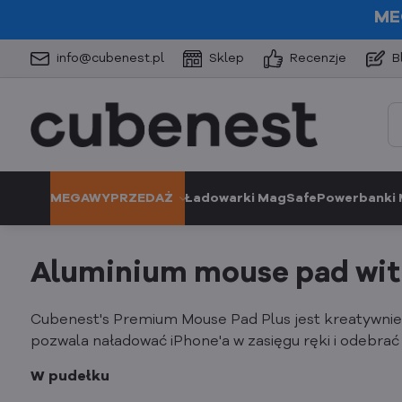
ME
info@cubenest.pl
Sklep
Recenzje
B
MEGAWYPRZEDAŻ
Ładowarki MagSafe
Powerbanki
Aluminium mouse pad with
Cubenest's Premium Mouse Pad Plus jest kreatywn
pozwala naładować iPhone'a w zasięgu ręki i odebrać
W pudełku