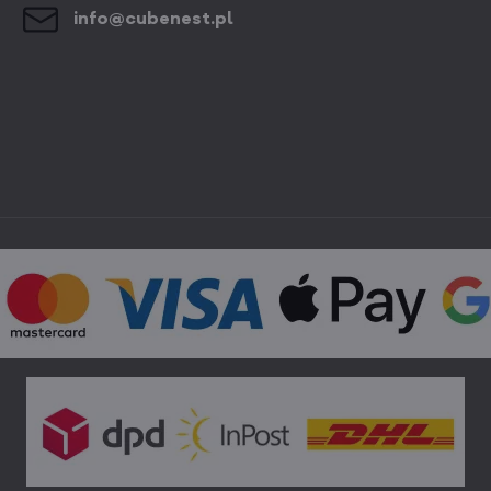
info​@cubenest​.pl