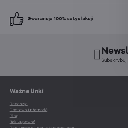
Gwarancja 100% satysfakcji
Newsl
Subskrybuj 
Ważne linki
Recenzje
Dostawa i płatność
Blog
Jak kupować