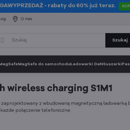
GAWYPRZEDAŻ
- rabaty do 60% już teraz.
KU
log
O nas
Szukaj
 MagSafe
MagSafe do samochodu
Ładowarki GaN
Suszarki
Pas
 wireless charging S1M1
ie zaprojektowany z wbudowaną magnetyczną ładowarką
 każde połączenie telefoniczne.