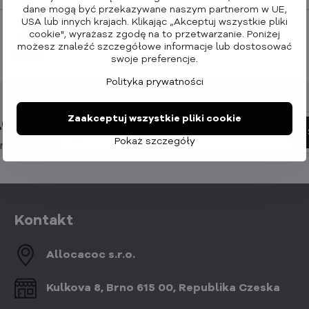
dane mogą być przekazywane naszym partnerom w UE,
USA lub innych krajach. Klikając „Akceptuj wszystkie pliki
cookie", wyrażasz zgodę na to przetwarzanie. Poniżej
Specjaliści od akcesoriów Apple
możesz znaleźć szczegółowe informacje lub dostosować
swoje preferencje.
Polityka prywatności
etter
Zaakceptuj wszystkie pliki cookie
Pokaż szczegóły
nowości:
Kontakt
Allocacoc s​.r​.o​.
Kulkova 8, Brno 615 00, Republika Czeska