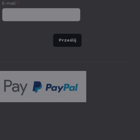
E-mail
*
Prześlij