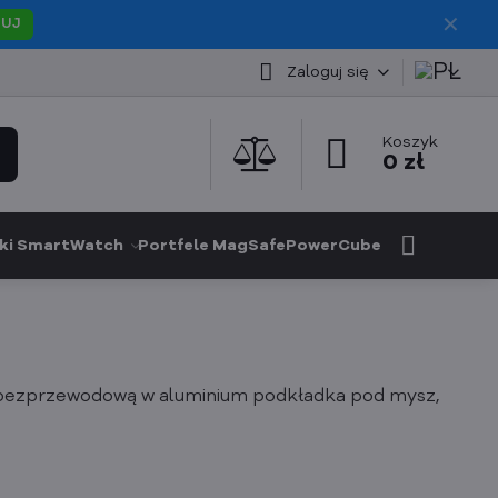
✕
PUJ
Zaloguj się
Koszyk
0 zł
ki SmartWatch
Portfele MagSafe
PowerCube
 bezprzewodową w aluminium podkładka pod mysz,