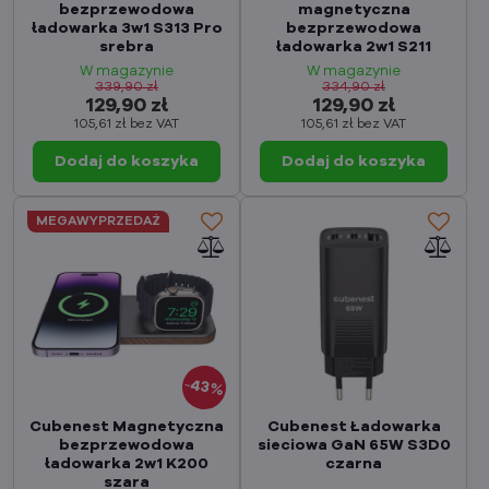
bezprzewodowa
magnetyczna
ładowarka 3w1 S313 Pro
bezprzewodowa
srebra
ładowarka 2w1 S211
W magazynie
W magazynie
339,90 zł
334,90 zł
129,90 zł
129,90 zł
105,61 zł
bez VAT
105,61 zł
bez VAT
Dodaj do koszyka
Dodaj do koszyka
MEGAWYPRZEDAŻ
43%
Cubenest Magnetyczna
Cubenest Ładowarka
bezprzewodowa
sieciowa GaN 65W S3D0
ładowarka 2w1 K200
czarna
szara