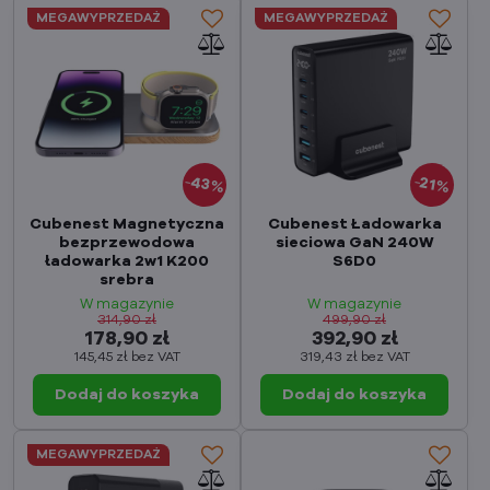
MEGAWYPRZEDAŻ
MEGAWYPRZEDAŻ
43%
21%
Cubenest Magnetyczna
Cubenest Ładowarka
bezprzewodowa
sieciowa GaN 240W
ładowarka 2w1 K200
S6D0
srebra
W magazynie
W magazynie
314,90 zł
499,90 zł
178,90 zł
392,90 zł
145,45 zł
bez VAT
319,43 zł
bez VAT
Dodaj do koszyka
Dodaj do koszyka
MEGAWYPRZEDAŻ