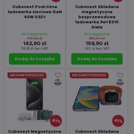
Cubenest Podróżna
Cubenest Składana
ładowarka sieciowa GaN
magnetyczna
65W S3D1
bezprzewodowa
ładowarka 3w1 E310
biała
W magazynie
W magazynie
179,90 zł
259,90 zł
142,90 zł
159,90 zł
116,18 zł
bez VAT
130 zł
bez VAT
Dodaj do koszyka
Dodaj do koszyka
MEGAWYPRZEDAŻ
MEGAWYPRZEDAŻ
61%
61%
Cubenest Magnetyczna
Cubenest Składana