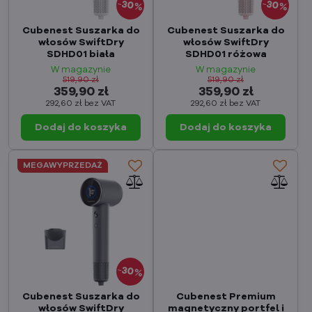
30%
30%
Cubenest Suszarka do
Cubenest Suszarka do
włosów SwiftDry
włosów SwiftDry
SDHD01 biała
SDHD01 różowa
W magazynie
W magazynie
519,90 zł
519,90 zł
359,90 zł
359,90 zł
292,60 zł
bez VAT
292,60 zł
bez VAT
Dodaj do koszyka
Dodaj do koszyka
MEGAWYPRZEDAŻ
30%
Cubenest Suszarka do
Cubenest Premium
włosów SwiftDry
magnetyczny portfel i