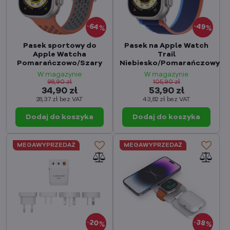
64%
49%
Pasek sportowy do
Pasek na Apple Watch
Apple Watcha
Trail
Pomarańczowo/Szary
Niebiesko/Pomarańczowy
W magazynie
W magazynie
98,90 zł
105,90 zł
34,90 zł
53,90 zł
28,37 zł
bez VAT
43,82 zł
bez VAT
Dodaj do koszyka
Dodaj do koszyka
MEGAWYPRZEDAŻ
MEGAWYPRZEDAŻ
20%
38%