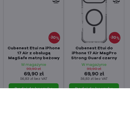
30%
30%
Cubenest Etui na iPhone
Cubenest Etui do
17 Air z obsługą
iPhone 17 Air MagPro
MagSafe matny beżowy
Strong Guard czarny
W magazynie
W magazynie
99,90 zł
99,90 zł
69,90 zł
69,90 zł
56,83 zł
bez VAT
56,83 zł
bez VAT
Dodaj do koszyka
Dodaj do koszyka
MEGAWYPRZEDAŻ
MEGAWYPRZEDAŻ