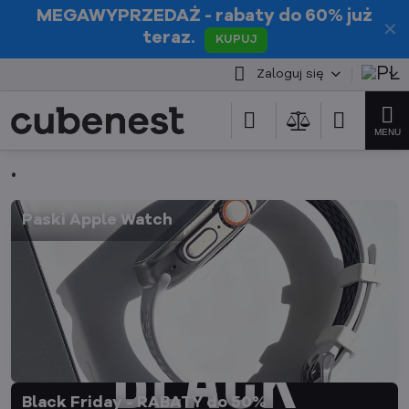
MEGAWYPRZEDAŻ
- rabaty do 60% już
✕
teraz.
KUPUJ
Zaloguj się
.
Paski Apple Watch
Black Friday - RABATY do 50%