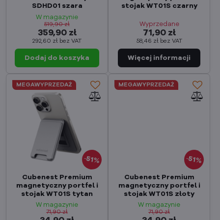
SDHD01 szara
stojak WT01S czarny
W magazynie
Wyprzedane
519,90 zł
359,90 zł
71,90 zł
292,60 zł
bez VAT
58,46 zł
bez VAT
Dodaj do koszyka
MEGAWYPRZEDAŻ
MEGAWYPRZEDAŻ
51%
51%
Cubenest Premium
Cubenest Premium
magnetyczny portfel i
magnetyczny portfel i
stojak WT01S tytan
stojak WT01S złoty
W magazynie
W magazynie
71,90 zł
71,90 zł