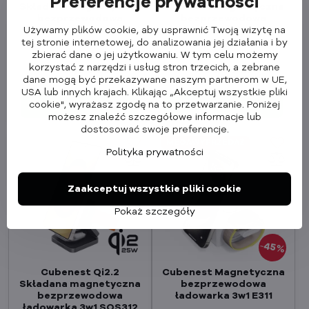
Preferencje prywatności
Składana magnetyczna
Składana magnetyczna
bezprzewodowa
bezprzewodowa
Używamy plików cookie, aby usprawnić Twoją wizytę na
ładowarka 3w1 SQ312
ładowarka 3w1 SQ312
Pro tytan
Pro czarna
tej stronie internetowej, do analizowania jej działania i by
zbierać dane o jej użytkowaniu. W tym celu możemy
W magazynie
W magazynie
korzystać z narzędzi i usług stron trzecich, a zebrane
439,90 zł
439,90 zł
dane mogą być przekazywane naszym partnerom w UE,
357,64 zł
bez VAT
357,64 zł
bez VAT
USA lub innych krajach. Klikając „Akceptuj wszystkie pliki
cookie", wyrażasz zgodę na to przetwarzanie. Poniżej
Dodaj do koszyka
Dodaj do koszyka
możesz znaleźć szczegółowe informacje lub
dostosować swoje preferencje.
MEGAWYPRZEDAŻ
Polityka prywatności
Zaakceptuj wszystkie pliki cookie
Pokaż szczegóły
45%
Cubenest Qi2.2
Cubenest Magnetyczna
Składana magnetyczna
bezprzewodowa
bezprzewodowa
ładowarka 3w1 E311
ładowarka 3w1 SQS312