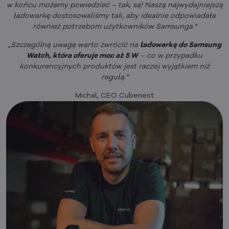
w końcu możemy powiedzieć – tak, są! Naszą najwydajniejszą
ładowarkę dostosowaliśmy tak, aby idealnie odpowiadała
również potrzebom użytkowników Samsunga."
„Szczególną uwagę warto zwrócić na
ładowarkę do Samsung
Watch, która oferuje moc aż 5 W
– co w przypadku
konkurencyjnych produktów jest raczej wyjątkiem niż
regułą."
Michal, CEO Cubenest