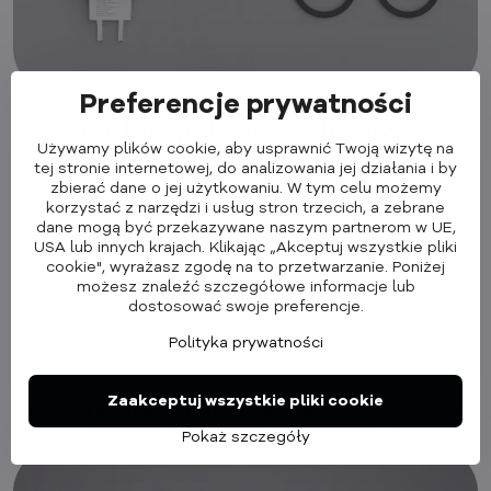
Preferencje prywatności
Co oferuje ładowanie Qi2.2?
Używamy plików cookie, aby usprawnić Twoją wizytę na
tej stronie internetowej, do analizowania jej działania i by
✅ Szybsze ładowanie do 25 W
– naładujesz iPhone'a lub
zbierać dane o jej użytkowaniu. W tym celu możemy
inne urządzenie znacznie szybciej niż kiedykolwiek wcześniej.
korzystać z narzędzi i usług stron trzecich, a zebrane
dane mogą być przekazywane naszym partnerom w UE,
✅ Silniejsze i precyzyjniejsze mocowanie magnetyczne
–
USA lub innych krajach. Klikając „Akceptuj wszystkie pliki
telefon zawsze przyczepи się dokładnie i bezpiecznie we
cookie", wyrażasz zgodę na to przetwarzanie. Poniżej
właściwym miejscu.
możesz znaleźć szczegółowe informacje lub
dostosować swoje preferencje.
✅ Zaawansowane czujniki bezpieczeństwa
– inteligentne
Polityka prywatności
czujniki chronią Twoje urządzenie przed przegrzaniem i
przepięciem.
Zaakceptuj wszystkie pliki cookie
✅ Pełna kompatybilność wsteczna
– działa również ze
starszymi urządzeniami obsługującymi Qi.
Pokaż szczegóły