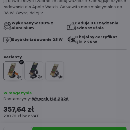
ją łatwo złożyć i zabrać ze sobą wszędzie. Obsługuje szybkie
ładowanie dla Apple Watch. Całkowita moc maksymalna do
35 W.
Czytaj dalej
Wykonany w 100% z
Ładuje 3 urządzenia
aluminium
jednocześnie
Oficjalny certyfikat
Szybkie ładowanie 25 W
Qi2.2 25 W
W magazynie
Dostarczymy:
Wtorek
11.8.2026
357,64 zł
290,76 zł
bez VAT