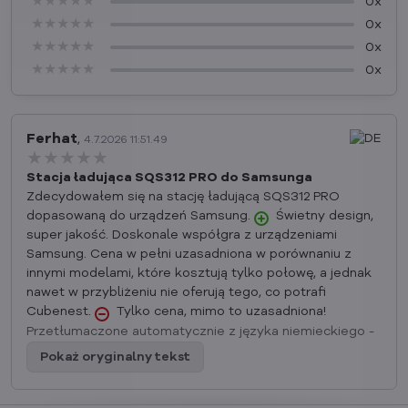
★★★★★
★★★★★
★★★★★
0x
★★★★★
★★★★★
★★★★★
0x
★★★★★
★★★★★
★★★★★
0x
★★★★★
★★★★★
★★★★★
0x
Ferhat
,
4.7.2026 11:51.49
★★★★★
★★★★★
★★★★★
Stacja ładująca SQS312 PRO do Samsunga
Zdecydowałem się na stację ładującą SQS312 PRO
dopasowaną do urządzeń Samsung.
Świetny design,
super jakość. Doskonale współgra z urządzeniami
Samsung. Cena w pełni uzasadniona w porównaniu z
innymi modelami, które kosztują tylko połowę, a jednak
nawet w przybliżeniu nie oferują tego, co potrafi
Cubenest.
Tylko cena, mimo to uzasadniona!
Przetłumaczone automatycznie z języka niemieckiego -
Pokaż oryginalny tekst