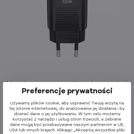
Cubenest zapewnia innowacyjność, wygodę i niezawodność.
Akcesoria tej marki podkreślają detale i wykonanie oraz są
Preferencje prywatności
wiernym towarzyszem w domu, w biurze, ale także w
podróży.
Używamy plików cookie, aby usprawnić Twoją wizytę na
tej stronie internetowej, do analizowania jej działania i by
Co on potrafi?
zbierać dane o jej użytkowaniu. W tym celu możemy
korzystać z narzędzi i usług stron trzecich, a zebrane
dane mogą być przekazywane naszym partnerom w UE,
USA lub innych krajach. Klikając „Akceptuj wszystkie pliki