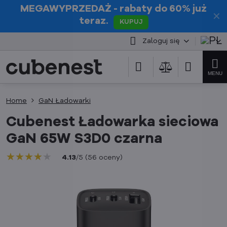
MEGAWYPRZEDAŻ
- rabaty do 60% już
✕
teraz.
KUPUJ
Zaloguj się
Home
GaN Ładowarki
Cubenest Ładowarka sieciowa
GaN 65W S3D0 czarna
★★★★★
★★★★★
★★★★★
4.13
/
5
(
56
oceny
)