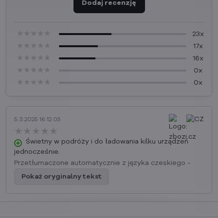
Dodaj recenzję
★★★★★
★★★★★
★★★★★
23x
★★★★★
★★★★★
★★★★★
17x
★★★★★
★★★★★
★★★★★
16x
★★★★★
★★★★★
★★★★★
0x
★★★★★
★★★★★
★★★★★
0x
5.3.2025 16:12.05
★★★★★
★★★★★
★★★★★
Świetny w podróży i do ładowania kilku urządzeń
jednocześnie.
Przetłumaczone automatycznie z języka czeskiego -
Pokaż oryginalny tekst