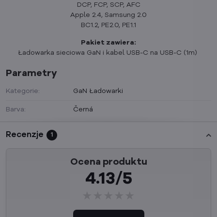
DCP, FCP, SCP, AFC
Apple 2.4, Samsung 2.0
BC1.2, PE2.0, PE1.1
Pakiet zawiera:
Ładowarka sieciowa GaN i kabel USB-C na USB-C (1m)
Parametry
Kategorie:
GaN Ładowarki
Barva:
Černá
Recenzje
1
Ocena produktu
4.13/5
★★★★★
★★★★★
★★★★★