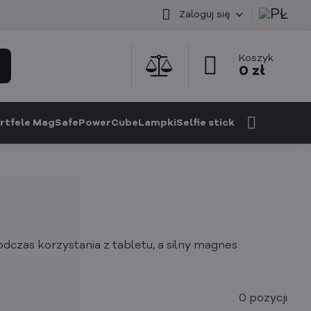
Zaloguj się
Koszyk
0 zł
rtfele MagSafe
PowerCube
Lampki
Selfie stick
dczas korzystania z tabletu, a silny magnes
0
pozycji