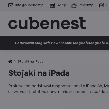
info@cubenest.pl
Sklep
Recenzje
B
Ładowarki MagSafe
Powerbanki MagSafe
MagSafe d
Stojaki na iPada
Stojaki na iPada
Praktyczne podstawki magnetyczne dla iPada Air, Min
utrzymuje tablet na danym miejscu podczas każdej a