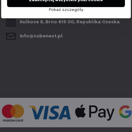
Zaakceptuj wszystkie pliki cookie
Allocacoc s​.r​.o​.
Pokaż szczegóły
Kulkova 8, Brno 615 00, Republika Czeska
info​@cubenest​.pl