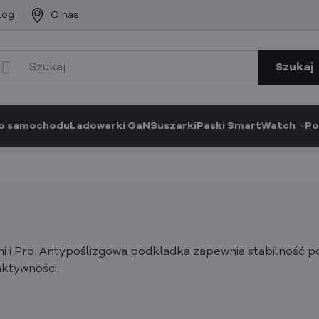
log
O nas
Szukaj
o samochodu
Ładowarki GaN
Suszarki
Paski SmartWatch
Po
i i Pro. Antypoślizgowa podkładka zapewnia stabilność po
ktywności.