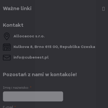
Ważne linki
Kontakt
Allocacoc s​.r​.o​.
Kulkova 8, Brno 615 00, Republika Czeska
info​@cubenest​.pl
Pozostań z nami w kontakcie!
Imię i nazwisko:
*
E-mail
*