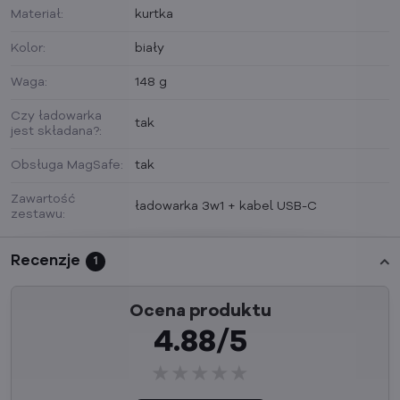
Materiał:
kurtka
Kolor:
biały
Waga:
148 g
Czy ładowarka
tak
jest składana?:
Obsługa MagSafe:
tak
Zawartość
ładowarka 3w1 + kabel USB-C
zestawu:
Recenzje
1
Ocena produktu
4.88/5
★★★★★
★★★★★
★★★★★