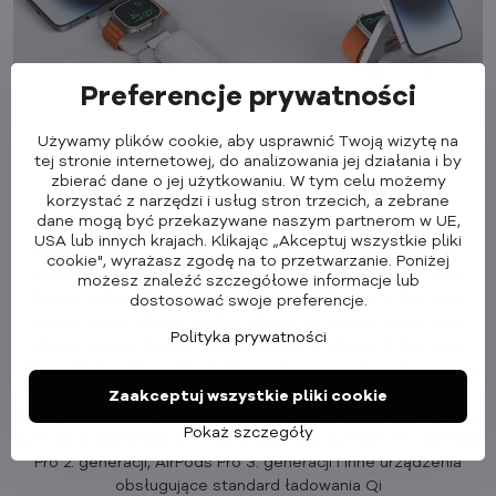
Preferencje prywatności
Używamy plików cookie, aby usprawnić Twoją wizytę na
tej stronie internetowej, do analizowania jej działania i by
zbierać dane o jej użytkowaniu. W tym celu możemy
korzystać z narzędzi i usług stron trzecich, a zebrane
Zgodność:
dane mogą być przekazywane naszym partnerom w UE,
Magnetyczny uchwyt do ładowania:
iPhone 12 Pro Max,
USA lub innych krajach. Klikając „Akceptuj wszystkie pliki
iPhone 12 Pro, iPhone 12, iPhone 12 mini, iPhone 13 Pro Max,
cookie", wyrażasz zgodę na to przetwarzanie. Poniżej
iPhone 13 Pro, iPhone 13, iPhone 13 mini, iPhone 14 Pro Max,
możesz znaleźć szczegółowe informacje lub
iPhone 14 Pro, iPhone 14 Plus, iPhone 14, iPhone 15 Pro Max,
dostosować swoje preferencje.
iPhone 15 Pro, iPhone 15 Plus, iPhone 15, iPhone 16 Pro Max,
Polityka prywatności
iPhone 16 Pro, iPhone 16 Plus, iPhone 16, iPhone 17 Pro Max,
iPhone 17 Pro, iPhone 17 Air, iPhone 17, Google Pixel 10, Google
Pixel 10 Pro, Google Pixel 10 Pro XL, Google Pixel 10 Pro Fold
Zaakceptuj wszystkie pliki cookie
Bezprzewodowa podstawka ładująca:
AirPods 2. generacji,
Pokaż szczegóły
AirPods 3. generacji, AirPods 4. generacji, AirPods Pro, AirPods
Pro 2. generacji, AirPods Pro 3. generacji i inne urządzenia
obsługujące standard ładowania Qi