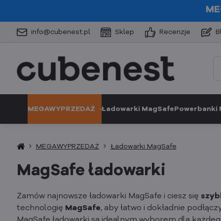
ME
info@cubenest.pl
Sklep
Recenzje
B
MEGAWYPRZEDAŻ
Ładowarki MagSafe
Powerbanki
MEGAWYPRZEDAŻ
Ładowarki MagSafe
MagSafe ładowarki
Zamów najnowsze ładowarki MagSafe i ciesz się
szyb
technologię
MagSafe
, aby łatwo i dokładnie podłącz
MagSafe ładowarki są idealnym wyborem dla każdego,