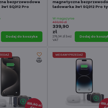
zna bezprzewodowa
magnetyczna bezprzewod
 3w1 SQ312 Pro
ładowarka 3w1 SQ312 Pro t
e
W magazynie
459,90 zł
339,90
zł
Dodaj do koszyka
276,34 zł
bez
Dodaj do koszy
VAT
ZEDAŻ
MEGAWYPRZEDAŻ
339,90 zł
339,