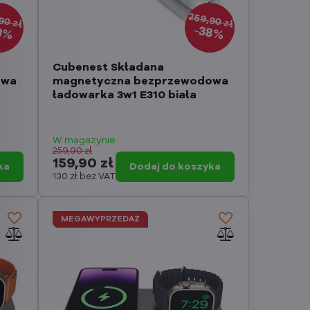
90 zł
259,90 zł
38%
3%
Cubenest Składana
owa
magnetyczna bezprzewodowa
ładowarka 3w1 E310 biała
W magazynie
259,90 zł
159,90 zł
ka
Dodaj do koszyka
130 zł
bez VAT
MEGAWYPRZEDAŻ