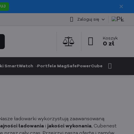
✕
PUJ
Zaloguj się
Koszyk
0 zł
ki SmartWatch
Portfele MagSafe
PowerCube
Nasze ładowarki wykorzystują zaawansowaną
ajności ładowania
i
jakości wykonania
, Cubenest
przez cały czas. Przejrzyj naszą ofertę i zamów