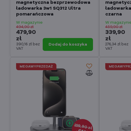
magnetyczna bezprzewodowa
magnetyc
ładowarka 3w1 SQ312 Ultra
ładowarka
pomarańczowa
czarna
W magazynie
W magazyni
494,90 zł
459,90 zł
479,90
339,90
zł
zł
390,16 zł
bez
Dodaj do koszyka
276,34 zł
bez
VAT
VAT
MEGAWYPRZEDAŻ
MEGAWYPR
339,90 zł