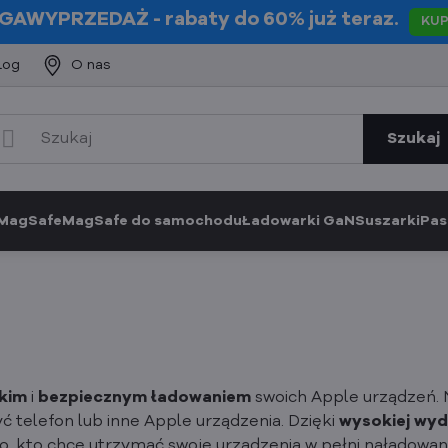
GAWYPRZEDAŻ
- rabaty do 60% już teraz.
KU
log
O nas
Szukaj
 MagSafe
MagSafe do samochodu
Ładowarki GaN
Suszarki
Pas
kim
i
bezpiecznym
ładowaniem
swoich Apple urządzeń. 
yć telefon lub inne Apple urządzenia. Dzięki
wysokiej wyd
 kto chce utrzymać swoje urządzenia w pełni naładowane 