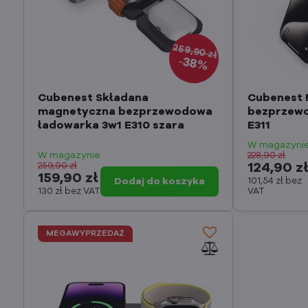
259,90 zł
38%
Cubenest Składana
Cubenest
magnetyczna bezprzewodowa
bezprzewo
ładowarka 3w1 E310 szara
E311
W magazyni
W magazynie
228,90 zł
259,90 zł
124,90 z
159,90 zł
Dodaj do koszyka
101,54 zł
bez
130 zł
bez VAT
VAT
MEGAWYPRZEDAŻ