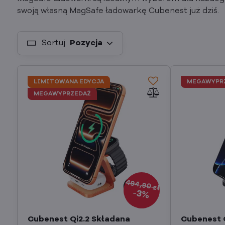
swoją własną MagSafe ładowarkę Cubenest już dziś.
Sortuj:
Pozycja
LIMITOWANA EDYCJA
MEGAWYPR
MEGAWYPRZEDAŻ
494,90 zł
3%
Cubenest Qi2.2 Składana
Cubenest 