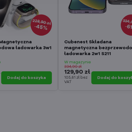
228,90 zł
334,
45%
6
 Magnetyczna
Cubenest Składana
dowa ładowarka 3w1
magnetyczna bezprzewod
ładowarka 2w1 S211
e
W magazynie
334,90 zł
ł
129,90 zł
Dodaj do koszyka
105,61 zł
bez
Dodaj do koszy
VAT