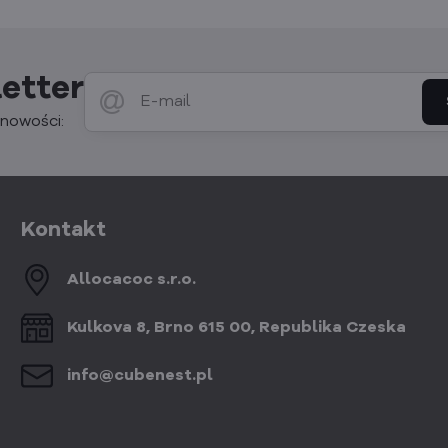
etter
nowości:
Kontakt
Allocacoc s​.r​.o​.
Kulkova 8, Brno 615 00, Republika Czeska
info​@cubenest​.pl