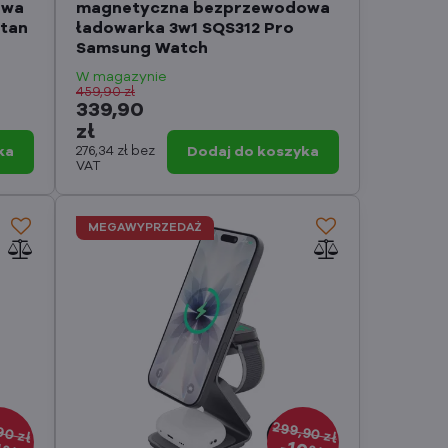
owa
magnetyczna bezprzewodowa
ytan
ładowarka 3w1 SQS312 Pro
Samsung Watch
W magazynie
459,90 zł
339,90
zł
ka
276,34 zł
bez
Dodaj do koszyka
VAT
MEGAWYPRZEDAŻ
299,90 zł
90 zł