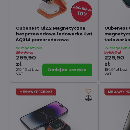
299,90 zł
10%
Cubenest Qi2.2 Magnetyczna
Cubenest 
bezprzewodowa ładowarka 3w1
magnetyc
SQ314 pomarańczowa
ładowarka
W magazynie
W magazyni
299,90 zł
299,90 zł
269,90
229,90
zł
zł
219,43 zł
bez
Dodaj do koszyka
186,91 zł
bez
VAT
VAT
MEGAWYPRZEDAŻ
MEGAWYPR