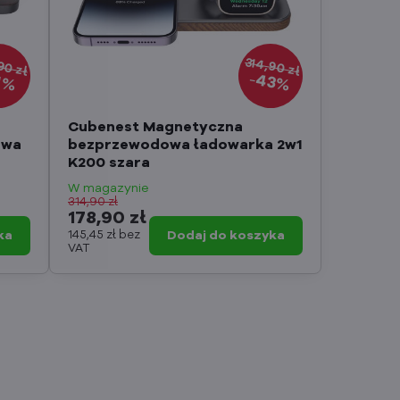
90 zł
314,90 zł
43%
1%
Cubenest Magnetyczna
owa
bezprzewodowa ładowarka 2w1
K200 szara
W magazynie
314,90 zł
178,90 zł
ka
145,45 zł
bez
Dodaj do koszyka
VAT