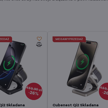
ZEDAŻ
MEGAWYPRZEDAŻ
459,90 zł
459,
26%
2
Qi2 Składana
Cubenest Qi2 Składana