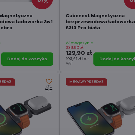
61%
6
 Magnetyczna
Cubenest Magnetyczna
dowa ładowarka 3w1
bezprzewodowa ładowarka
rebra
S313 Pro biała
e
W magazynie
339,90 zł
ł
129,90 zł
Dodaj do koszyka
105,61 zł
bez
Dodaj do koszy
VAT
ZEDAŻ
MEGAWYPRZEDAŻ