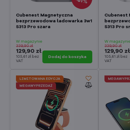
61%
Cubenest Magnetyczna
Cubenest
bezprzewodowa ładowarka 3w1
bezprzewo
S313 Pro szara
S313 Pro s
W magazynie
W magazyni
339,90 zł
339,90 zł
129,90 zł
129,90 z
105,61 zł
bez
Dodaj do koszyka
105,61 zł
bez
VAT
VAT
LIMITOWANA EDYCJA
MEGAWYPR
MEGAWYPRZEDAŻ