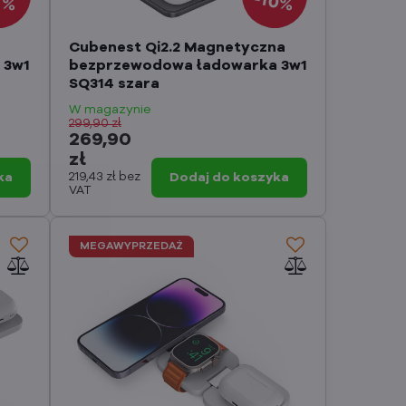
10%
1%
Cubenest Qi2.2 Magnetyczna
 3w1
bezprzewodowa ładowarka 3w1
SQ314 szara
W magazynie
299,90 zł
269,90
zł
ka
219,43 zł
bez
Dodaj do koszyka
VAT
MEGAWYPRZEDAŻ