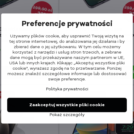
299,90 zł
299,
23%
2
Preferencje prywatności
Qi2 Składana
Cubenest Qi2 Składana
zna bezprzewodowa
magnetyczna bezprzewod
Używamy plików cookie, aby usprawnić Twoją wizytę na
 3w1 EQ310 szara
ładowarka 3w1 EQ310 biała
tej stronie internetowej, do analizowania jej działania i by
zbierać dane o jej użytkowaniu. W tym celu możemy
e
W magazynie
korzystać z narzędzi i usług stron trzecich, a zebrane
299,90 zł
dane mogą być przekazywane naszym partnerom w UE,
229,90
USA lub innych krajach. Klikając „Akceptuj wszystkie pliki
zł
cookie", wyrażasz zgodę na to przetwarzanie. Poniżej
Dodaj do koszyka
186,91 zł
bez
Dodaj do koszy
możesz znaleźć szczegółowe informacje lub dostosować
VAT
swoje preferencje.
Polityka prywatności
ZEDAŻ
MEGAWYPRZEDAŻ
Zaakceptuj wszystkie pliki cookie
Pokaż szczegóły