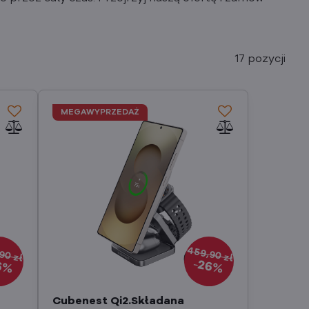
17
pozycji
MEGAWYPRZEDAŻ
90 zł
459,90 zł
6%
26%
Cubenest Qi2.Składana