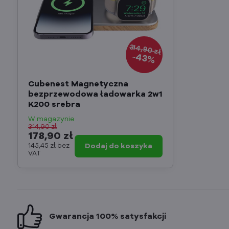
314,90 zł
43%
Cubenest Magnetyczna
bezprzewodowa ładowarka 2w1
K200 srebra
W magazynie
314,90 zł
178,90 zł
145,45 zł
bez
Dodaj do koszyka
VAT
Gwarancja 100% satysfakcji