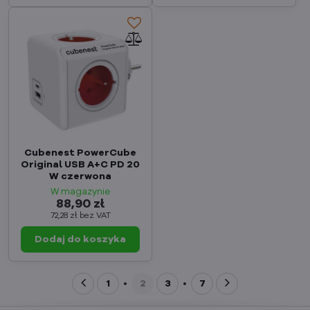
Cubenest PowerCube
Original USB A+C PD 20
W czerwona
W magazynie
88,90 zł
72,28 zł
bez VAT
Dodaj do koszyka
1
2
3
7