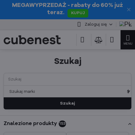
MEGAWYPRZEDAŻ
- rabaty do 60% już
✕
teraz.
KUPUJ
Zaloguj się
Szukaj
Szukaj
Znalezione produkty
153