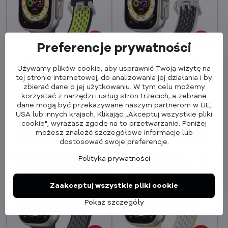
64%
64%
Preferencje prywatności
Pasek sportowy do
Pasek sportowy do
Apple Watcha Czarno/
Apple Watcha
Używamy plików cookie, aby usprawnić Twoją wizytę na
Żółty
Biało/Czarny
tej stronie internetowej, do analizowania jej działania i by
zbierać dane o jej użytkowaniu. W tym celu możemy
W magazynie
W magazynie
98,90 zł
98,90 zł
korzystać z narzędzi i usług stron trzecich, a zebrane
34,90 zł
34,90 zł
dane mogą być przekazywane naszym partnerom w UE,
28,37 zł
bez VAT
28,37 zł
bez VAT
USA lub innych krajach. Klikając „Akceptuj wszystkie pliki
cookie", wyrażasz zgodę na to przetwarzanie. Poniżej
Dodaj do koszyka
Dodaj do koszyka
możesz znaleźć szczegółowe informacje lub
dostosować swoje preferencje.
MEGAWYPRZEDAŻ
MEGAWYPRZEDAŻ
Polityka prywatności
Zaakceptuj wszystkie pliki cookie
Pokaż szczegóły