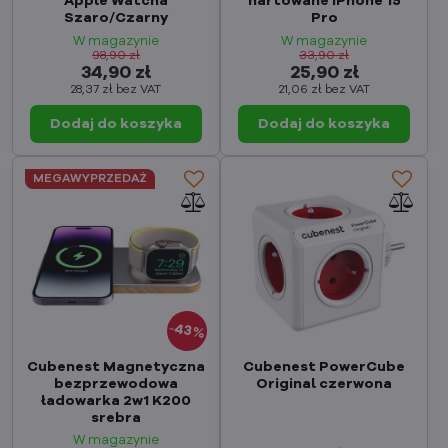
Apple Watcha
hartowane iPhone 15
Szaro/Czarny
Pro
W magazynie
W magazynie
98,90 zł
33,90 zł
34,90 zł
25,90 zł
28,37 zł
bez VAT
21,06 zł
bez VAT
Dodaj do koszyka
Dodaj do koszyka
MEGAWYPRZEDAŻ
43%
Cubenest Magnetyczna
Cubenest PowerCube
bezprzewodowa
Original czerwona
ładowarka 2w1 K200
srebra
W magazynie