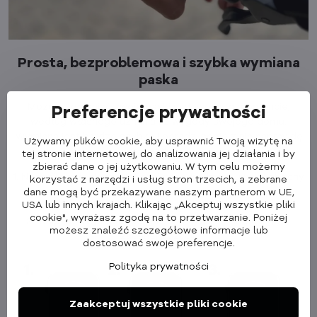
Prosta, bezproblemowa i szybka wymiana
paska
Możesz zmieniać swoje paski w dowolnym momencie,
Preferencje prywatności
według własnego uznania i z wygody swojego domu.
Wymiana jest bardzo szybka i poradzi sobie z nią naprawdę
Używamy plików cookie, aby usprawnić Twoją wizytę na
każdy.
tej stronie internetowej, do analizowania jej działania i by
zbierać dane o jej użytkowaniu. W tym celu możemy
1. Naciśnij przycisk na krawędzi zegarka, który uwolni obecny
korzystać z narzędzi i usług stron trzecich, a zebrane
pasek.
dane mogą być przekazywane naszym partnerom w UE,
USA lub innych krajach. Klikając „Akceptuj wszystkie pliki
2. Delikatnie wyjmij stary pasek z miejsca.
cookie", wyrażasz zgodę na to przetwarzanie. Poniżej
3. Wsuń nowy pasek Cubenest w otwór i zamocuj go w
możesz znaleźć szczegółowe informacje lub
żądanej pozycji.
dostosować swoje preferencje.
Polityka prywatności
Zaakceptuj wszystkie pliki cookie