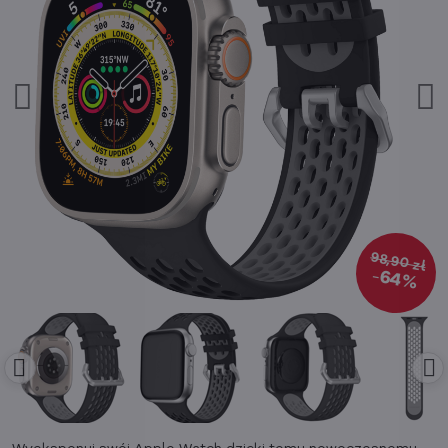
98,90 zł
64%