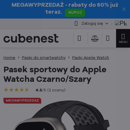
MEGAWYPRZEDAŻ
- rabaty do 60% już
✕
teraz.
KUPUJ
Zaloguj się
Home
Paski do smartwatchy
Paski Apple Watch
Pasek sportowy do Apple
Watcha Czarno/Szary
★★★★★
★★★★★
★★★★★
4.5
/
5
(
2
oceny
)
MEGAWYPRZEDAŻ