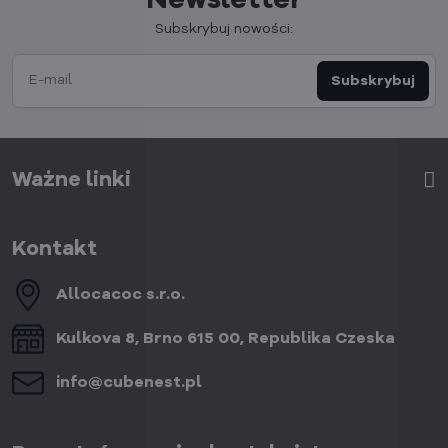
Newsletter
Subskrybuj nowości:
Subskrybuj
Ważne linki
Kontakt
Allocacoc s​.r​.o​.
Kulkova 8, Brno 615 00, Republika Czeska
info​@cubenest​.pl