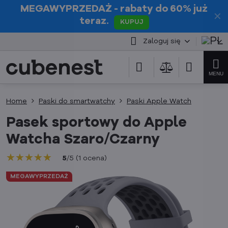
MEGAWYPRZEDAŻ
- rabaty do 60% już
✕
teraz.
KUPUJ
Zaloguj się
Home
Paski do smartwatchy
Paski Apple Watch
Pasek sportowy do Apple
Watcha Szaro/Czarny
★★★★★
★★★★★
★★★★★
5
/
5
(
1
ocena
)
MEGAWYPRZEDAŻ