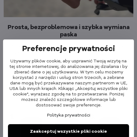
Prosta, bezproblemowa i szybka wymiana
paska
Możesz zmieniać swoje paski w dowolnym momencie,
Preferencje prywatności
według własnego uznania i z wygody swojego domu.
Wymiana jest bardzo szybka i poradzi sobie z nią naprawdę
Używamy plików cookie, aby usprawnić Twoją wizytę na
każdy.
tej stronie internetowej, do analizowania jej działania i by
zbierać dane o jej użytkowaniu. W tym celu możemy
1. Naciśnij przycisk na krawędzi zegarka, który uwolni obecny
korzystać z narzędzi i usług stron trzecich, a zebrane
pasek.
dane mogą być przekazywane naszym partnerom w UE,
USA lub innych krajach. Klikając „Akceptuj wszystkie pliki
2. Delikatnie wyjmij stary pasek z miejsca.
cookie", wyrażasz zgodę na to przetwarzanie. Poniżej
3. Wsuń nowy pasek Cubenest w otwór i zamocuj go w
możesz znaleźć szczegółowe informacje lub
żądanej pozycji.
dostosować swoje preferencje.
Polityka prywatności
Zaakceptuj wszystkie pliki cookie