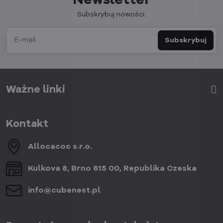
Newsletter
Subskrybuj nowości:
Subskrybuj
Ważne linki
Kontakt
Allocacoc s​.r​.o​.
Kulkova 8, Brno 615 00, Republika Czeska
info​@cubenest​.pl