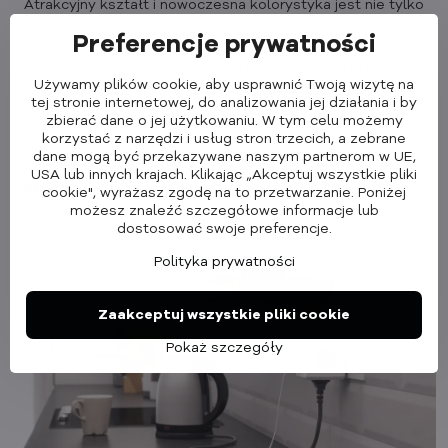
Atrakcyjny kształt i nowoczesna kolorystyka jest nie tylko
funkcjonalna, ale także estetyczna dla każdego
Preferencje prywatności
pomieszczenia. Niezależnie od tego, czy umieścisz ją w
salonie, kuchni, gabinecie czy biurze, od razu stanie w
Używamy plików cookie, aby usprawnić Twoją wizytę na
centrum uwagi. W końcu nagroda
Red Dot Design Award
jest
tej stronie internetowej, do analizowania jej działania i by
tego wyraźnym dowodem.
zbierać dane o jej użytkowaniu. W tym celu możemy
korzystać z narzędzi i usług stron trzecich, a zebrane
Wszystkie typy PowerCube są dokładnie testowane i
dane mogą być przekazywane naszym partnerom w UE,
certyfikowane zgodnie z surowymi kryteriami. Produkty są
USA lub innych krajach. Klikając „Akceptuj wszystkie pliki
uziemione
i posiadają
blokadę rodzicielską
. Konstrukcja
cookie", wyrażasz zgodę na to przetwarzanie. Poniżej
każdego PowerCube wykonana jest z wysokiej jakości i
możesz znaleźć szczegółowe informacje lub
dostosować swoje preferencje.
wytrzymałego tworzywa ABS dla większego bezpieczeństwa.
Polityka prywatności
Zaakceptuj wszystkie pliki cookie
Pokaż szczegóły