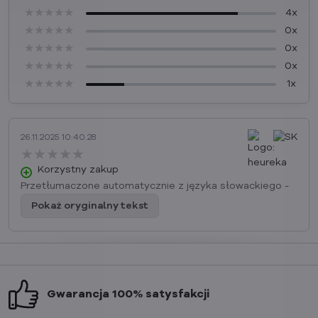
★★★★★
★★★★★
★★★★★
4x
★★★★★
★★★★★
★★★★★
0x
★★★★★
★★★★★
★★★★★
0x
★★★★★
★★★★★
★★★★★
0x
★★★★★
★★★★★
★★★★★
1x
26.11.2025 10:40.28
★★★★★
★★★★★
★★★★★
Korzystny zakup
Przetłumaczone automatycznie z języka słowackiego -
Pokaż oryginalny tekst
Gwarancja 100% satysfakcji