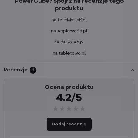
PowerCube? Spójrz na recenzje tego
produktu
na
techManiaK.pl
na
AppleWorld.pl
na
dailyweb.pl
na
tabletowo.pl
Recenzje
1
Ocena produktu
4.2/5
★★★★★
★★★★★
★★★★★
Dodaj recenzję