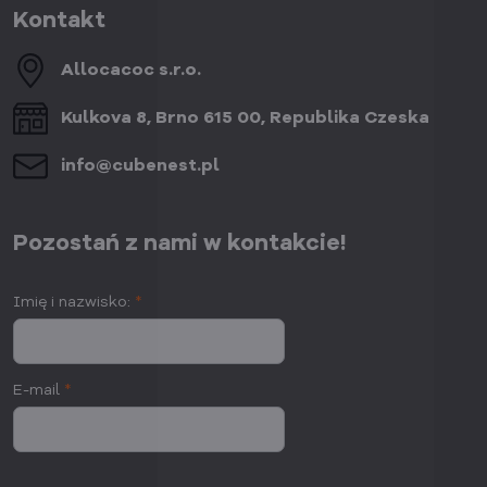
Kontakt
Allocacoc s​.r​.o​.
Kulkova 8, Brno 615 00, Republika Czeska
info​@cubenest​.pl
Pozostań z nami w kontakcie!
Imię i nazwisko:
*
E-mail
*