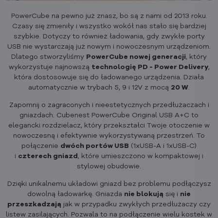
PowerCube na pewno już znasz, bo są z nami od 2013 roku.
Czasy się zmieniły i wszystko wokół nas stało się bardziej
szybkie. Dotyczy to również ładowania, gdy zwykłe porty
USB nie wystarczają już nowym i nowoczesnym urządzeniom.
Dlatego stworzyliśmy
PowerCube nowej generacji
, który
wykorzystuje najnowszą
technologię PD - Power Delivery
,
która dostosowuje się do ładowanego urządzenia. Działa
automatycznie w trybach 5, 9 i 12V z mocą
20 W
.
Zapomnij o zagraconych i nieestetycznych przedłużaczach i
gniazdach. Cubenest PowerCube Original USB A+C to
elegancki rozdzielacz, który przekształci Twoje otoczenie w
nowoczesną i efektywnie wykorzystywaną przestrzeń. To
połączenie
dwóch portów USB
(1xUSB-A i 1xUSB-C)
i
czterech gniazd
, które umieszczono w kompaktowej i
stylowej obudowie.
Dzięki unikalnemu układowi gniazd bez problemu podłączysz
dowolną ładowarkę. Gniazda
nie blokują
się i
nie
przeszkadzają
jak w przypadku zwykłych przedłużaczy czy
listew zasilających. Pozwala to na podłączenie wielu kostek w