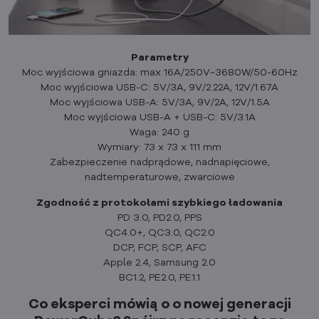
Parametry
Moc wyjściowa gniazda: max 16A/250V~3680W/50-60Hz
Moc wyjściowa USB-C: 5V/3A, 9V/2.22A, 12V/1.67A
Moc wyjściowa USB-A: 5V/3A, 9V/2A, 12V/1.5A
Moc wyjściowa USB-A + USB-C: 5V/3.1A
Waga: 240 g
Wymiary: 73 x 73 x 111 mm
Zabezpieczenie nadprądowe, nadnapięciowe,
nadtemperaturowe, zwarciowe
Zgodność z protokołami szybkiego ładowania
PD 3.0, PD2.0, PPS
QC4.0+, QC3.0, QC2.0
DCP, FCP, SCP, AFC
Apple 2.4, Samsung 2.0
BC1.2, PE2.0, PE1.1
Co eksperci mówią o o nowej generacji