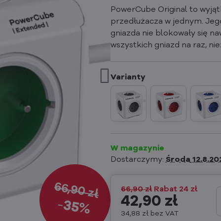
PowerCube Original to wyjąt
przedłużacza w jednym. Jego
gniazda nie blokowały się n
wszystkich gniazd na raz, ni
W magazynie
Dostarczymy:
Środa
12.8.20
66,90 zł
66,90 zł
Rabat
24 zł
42,90 zł
35%
34,88 zł
bez VAT