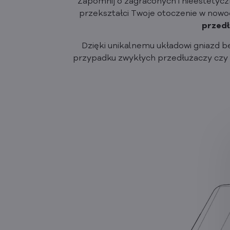
Zapomnij o zagraconych i nieestetycz
przekształci Twoje otoczenie w nowo
przed
Dzięki unikalnemu układowi gniazd 
przypadku zwykłych przedłużaczy czy li