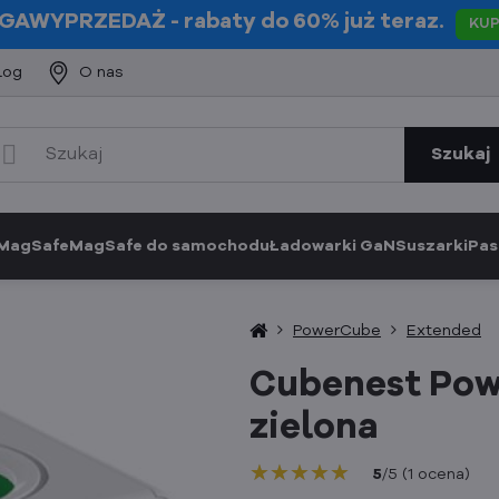
GAWYPRZEDAŻ
- rabaty do 60% już teraz.
KU
log
O nas
Szukaj
 MagSafe
MagSafe do samochodu
Ładowarki GaN
Suszarki
Pas
PowerCube
Extended
Cubenest Pow
zielona
★★★★★
★★★★★
★★★★★
5
/
5
(
1
ocena
)