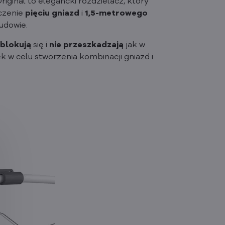
ginal to elegancki rozdzielacz, który
czenie
pięciu gniazd
i
1,5-metrowego
udowie.
 blokują
się i
nie przeszkadzają
jak w
k w celu stworzenia kombinacji gniazd i