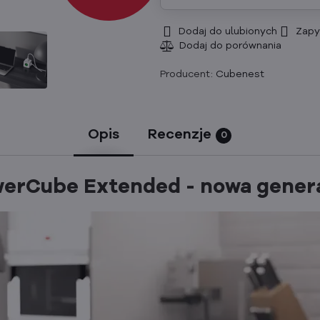
Dodaj do ulubionych
Zapy
Producent:
Cubenest
Opis
Recenzje
0
erCube Extended - nowa gener