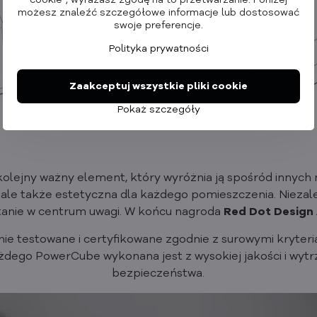
cookie", wyrażasz zgodę na to przetwarzanie. Poniżej
możesz znaleźć szczegółowe informacje lub dostosować
swoje preferencje.
Polityka prywatności
Zaakceptuj wszystkie pliki cookie
Pokaż szczegóły
olejny ważny element, który wyróżnia ją spośród innych 
, ale także estetyczna dla każdego pomieszczenia. Niezależ
 stanie w centrum uwagi. W końcu nagroda
Red Dot Design
ie testowane i certyfikowane zgodnie z surowymi kryteri
ażdego PowerCube wykonana jest z wysokiej jakości i wy
bezpieczeństwa.