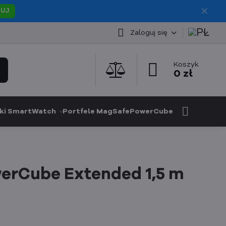
✕
PUJ
Zaloguj się
Koszyk
0 zł
ki SmartWatch
Portfele MagSafe
PowerCube
erCube Extended 1,5 m