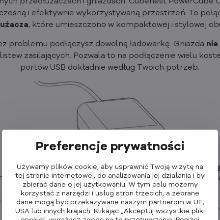
nych przedłużaczach i gniazdach. Cubenest PowerCube Ori
czesną i efektywnie wykorzystywaną przestrzeń. To połą
łużacza
, które umieszczono w kompaktowej i stylowej ob
bez problemu podłączysz dowolną ładowarkę. Gniazda
nie
stew zasilających. Pozwala to na podłączenie wielu koste
portów USB dokładnie według Twoich potrzeb.
Preferencje prywatności
Używamy plików cookie, aby usprawnić Twoją wizytę na
tej stronie internetowej, do analizowania jej działania i by
zbierać dane o jej użytkowaniu. W tym celu możemy
korzystać z narzędzi i usług stron trzecich, a zebrane
dane mogą być przekazywane naszym partnerom w UE,
USA lub innych krajach. Klikając „Akceptuj wszystkie pliki