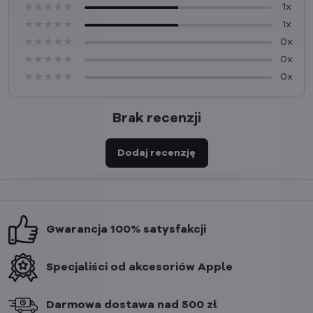
★★★★★
★★★★★
★★★★★
1x
★★★★★
★★★★★
★★★★★
1x
★★★★★
★★★★★
★★★★★
0x
★★★★★
★★★★★
★★★★★
0x
★★★★★
★★★★★
★★★★★
0x
Brak recenzji
Dodaj recenzję
Gwarancja 100% satysfakcji
Specjaliści od akcesoriów Apple
Darmowa dostawa nad 500 zł