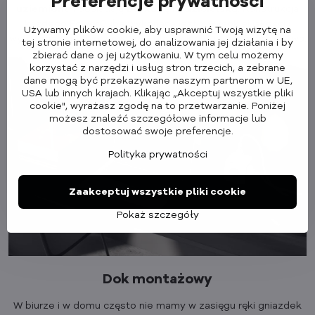
Preferencje prywatności
uziemione
i posiadają
blokadę rodzicielską
. Konstrukcja
każdego PowerCube wykonana jest z wysokiej jakości i
Używamy plików cookie, aby usprawnić Twoją wizytę na
wytrzymałego tworzywa ABS dla większego bezpieczeństwa.
tej stronie internetowej, do analizowania jej działania i by
zbierać dane o jej użytkowaniu. W tym celu możemy
korzystać z narzędzi i usług stron trzecich, a zebrane
dane mogą być przekazywane naszym partnerom w UE,
USA lub innych krajach. Klikając „Akceptuj wszystkie pliki
cookie", wyrażasz zgodę na to przetwarzanie. Poniżej
możesz znaleźć szczegółowe informacje lub
dostosować swoje preferencje.
Polityka prywatności
Zaakceptuj wszystkie pliki cookie
Pokaż szczegóły
Dok montażowy
W biurze i w domu często nie mamy w zasięgu ręki gniazdek