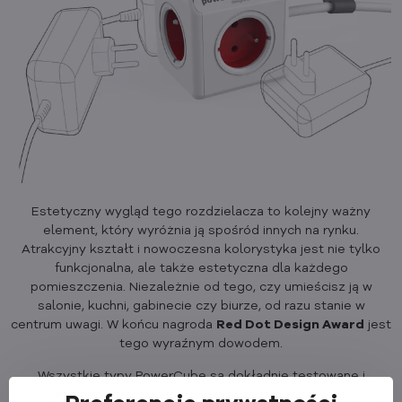
Estetyczny wygląd tego rozdzielacza to kolejny ważny
element, który wyróżnia ją spośród innych na rynku.
Atrakcyjny kształt i nowoczesna kolorystyka jest nie tylko
funkcjonalna, ale także estetyczna dla każdego
pomieszczenia. Niezależnie od tego, czy umieścisz ją w
salonie, kuchni, gabinecie czy biurze, od razu stanie w
centrum uwagi. W końcu nagroda
Red Dot Design Award
jest
tego wyraźnym dowodem.
Wszystkie typy PowerCube są dokładnie testowane i
certyfikowane zgodnie z surowymi kryteriami. Produkty są