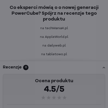
Co eksperci mówią o o nowej generacji
PowerCube? Spójrz na recenzje tego
produktu
na
techManiaK.pl
na
AppleWorld.pl
na
dailyweb.pl
na
tabletowo.pl
Recenzje
0
Ocena produktu
4.5/5
★★★★★
★★★★★
★★★★★