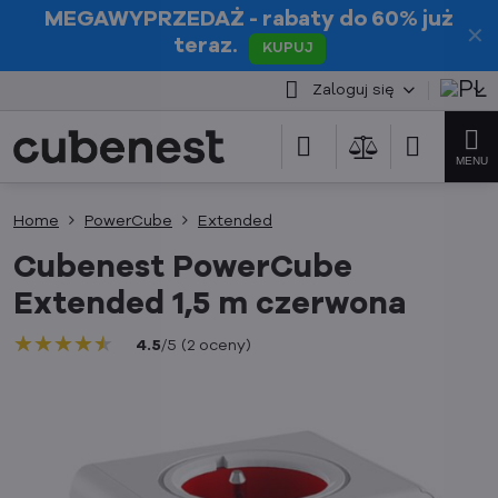
MEGAWYPRZEDAŻ
- rabaty do 60% już
✕
teraz.
KUPUJ
Zaloguj się
Home
PowerCube
Extended
Cubenest PowerCube
Extended 1,5 m czerwona
★★★★★
★★★★★
★★★★★
4.5
/
5
(
2
oceny
)