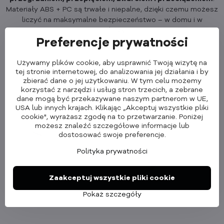
Materiały ABS + PC są trwałe i niepalne, dzięki czemu możesz
liczyć na maksymalne bezpieczeństwo – w domu i w
podróży.
Preferencje prywatności
Używamy plików cookie, aby usprawnić Twoją wizytę na
tej stronie internetowej, do analizowania jej działania i by
zbierać dane o jej użytkowaniu. W tym celu możemy
korzystać z narzędzi i usług stron trzecich, a zebrane
dane mogą być przekazywane naszym partnerom w UE,
USA lub innych krajach. Klikając „Akceptuj wszystkie pliki
cookie", wyrażasz zgodę na to przetwarzanie. Poniżej
możesz znaleźć szczegółowe informacje lub
dostosować swoje preferencje.
Polityka prywatności
Zaakceptuj wszystkie pliki cookie
Pokaż szczegóły