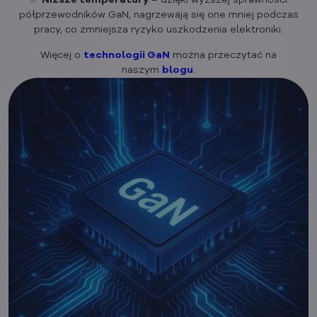
półprzewodników GaN, nagrzewają się one mniej podczas
pracy, co zmniejsza ryzyko uszkodzenia elektroniki.
Więcej o
technologii GaN
można przeczytać na
naszym
blogu
.