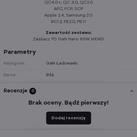
QC4.0+, QC 3.0, QC2.0
AFC, FCP, SCP
Apple 2.4, Samsung 2.0
BC1.2, PE2.0, PE1.1
Zawartość zestawu:
Zasilacz PD GaN Nano 65W N1D65
Parametry
Kategorie:
GaN Ładowarki
Barva:
Bílá
Recenzje
0
Brak oceny. Bądź pierwszy!
Dodaj recenzję