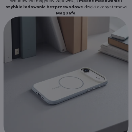
Wbudowane magnesy zapewniają
mocne mocowanie
i
szybkie ładowanie bezprzewodowe
dzięki ekosystemowi
MagSafe
.