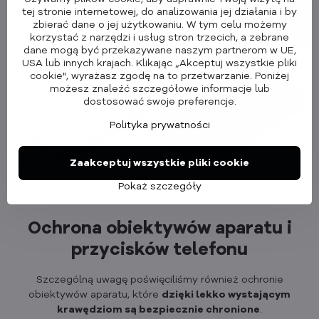
tej stronie internetowej, do analizowania jej działania i by
zbierać dane o jej użytkowaniu. W tym celu możemy
korzystać z narzędzi i usług stron trzecich, a zebrane
dane mogą być przekazywane naszym partnerom w UE,
USA lub innych krajach. Klikając „Akceptuj wszystkie pliki
cookie", wyrażasz zgodę na to przetwarzanie. Poniżej
możesz znaleźć szczegółowe informacje lub
dostosować swoje preferencje.
Polityka prywatności
Zaakceptuj wszystkie pliki cookie
Pokaż szczegóły
Ochrona obiektywów aparatu i
przycisków telefonu
Szczególną uwagę poświęciliśmy również ochronie
obiektywów aparatu, które
dzięki lekko wystającym
krawędziom są bezpiecznie chronione
.