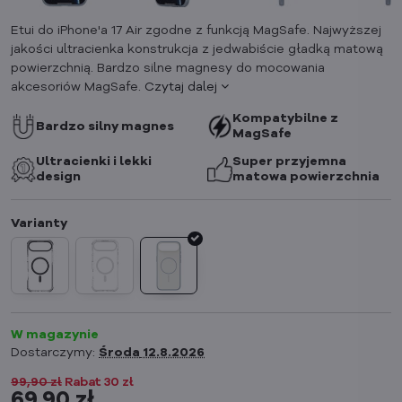
Etui do iPhone'a 17 Air zgodne z funkcją MagSafe. Najwyższej
jakości ultracienka konstrukcja z jedwabiście gładką matową
powierzchnią. Bardzo silne magnesy do mocowania
akcesoriów MagSafe.
Czytaj dalej
Kompatybilne z
Bardzo silny magnes
MagSafe
Ultracienki i lekki
Super przyjemna
design
matowa powierzchnia
W magazynie
Dostarczymy:
Środa
12.8.2026
99,90 zł
Rabat
30 zł
69,90 zł