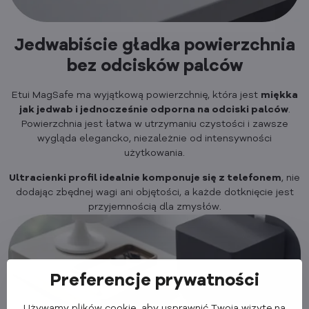
Jedwabiście gładka powierzchnia
bez odcisków palców
Etui MagSafe ma wyjątkową powierzchnię, która jest
miękka
jak jedwab i jednocześnie odporna na odciski palców
.
Powierzchnia jest łatwa w utrzymaniu czystości i zawsze
wygląda elegancko, niezależnie od intensywności
użytkowania.
Ultracienki profil idealnie komponuje się z telefonem
, nie
dodając zbędnej wagi ani objętości, a każde dotknięcie jest
przyjemnością dla zmysłów.
Preferencje prywatności
Używamy plików cookie, aby usprawnić Twoją wizytę na