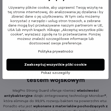
Używamy plików cookie, aby usprawnić Twoją wizytę na
tej stronie internetowej, do analizowania jej działania i by
zbierać dane o jej użytkowaniu. W tym celu możemy
korzystać z narzędzi i usług stron trzecich, a zebrane
dane mogą być przekazywane naszym partnerom w UE,
USA lub innych krajach. Klikając „Akceptuj wszystkie pliki
cookie", wyrażasz zgodę na to przetwarzanie. Poniżej
możesz znaleźć szczegółowe informacje lub
dostosować swoje preferencje.
Polityka prywatności
Zaakceptuj wszystkie pliki cookie
Wytrzymałość potwierdzona
Pokaż szczegóły
testem wojskowym
MagPro Strong Guard oferuje również
właściwości
antybakteryjne
dzięki zintegrowanej technologii Microban®,
która eliminuje do 99,9% rozwoju bakterii na powierzchni etui.
Ponadto etui jest
wykonane z materiałów pochodzących z