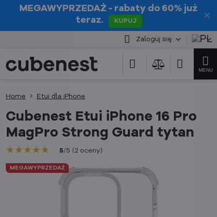
MEGAWYPRZEDAŻ
- rabaty do 60% już
✕
teraz.
KUPUJ
Zaloguj się
Home
Etui dla iPhone
Cubenest Etui iPhone 16 Pro
MagPro Strong Guard tytan
★★★★★
★★★★★
★★★★★
5
/
5
(
2
oceny
)
MEGAWYPRZEDAŻ