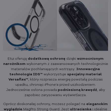
Etui oferują
dodatkową ochronę
dzięki
wzmocnionym
narożnikom
wykonanym z zaawansowanych technologicznie
materiałów pochłaniających wstrząsy.
Innowacyjna
technologia IDS™
wykorzystuje
specjalny materiał
Versaflex™
, który rozprasza energię powstałą podczas
upadku, chroniąc iPhone'a przed uszkodzeniem.
Jednocześnie osłona posiada
podniesioną krawędź
, aby
zapobiec zarysowaniu wyświetlacza.
Oprócz doskonałej ochrony, możesz polegać na
eleganckim
wyglądzie
MagPro Strong Guard. Jest
ultracienka
i idealnie