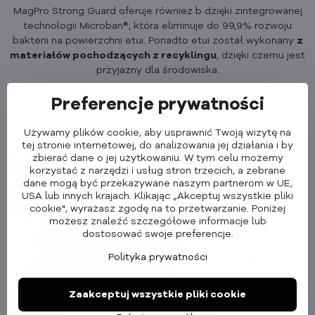
MagPro Strong Guard oferuje również b dzięki zintegrowanej
technologii Microban®, która eliminuje do 99,9% rozwoju
bakterii na powierzchni etui. Ponadto etui został wykonany
z
materiałów pochodzących z recyklingu
, dzięki czemu jest
przyjazny dla środowiska.
Etui przeszły rygorystyczny
test wojskowy MIL-STD 810G-
Preferencje prywatności
516.6
, uznawany na całym świecie certyfikat potwierdzający
ich odporność na uderzenia i upadki.
Używamy plików cookie, aby usprawnić Twoją wizytę na
tej stronie internetowej, do analizowania jej działania i by
zbierać dane o jej użytkowaniu. W tym celu możemy
korzystać z narzędzi i usług stron trzecich, a zebrane
dane mogą być przekazywane naszym partnerom w UE,
USA lub innych krajach. Klikając „Akceptuj wszystkie pliki
cookie", wyrażasz zgodę na to przetwarzanie. Poniżej
możesz znaleźć szczegółowe informacje lub
dostosować swoje preferencje.
Polityka prywatności
Zaakceptuj wszystkie pliki cookie