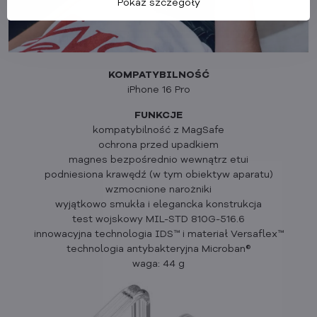
Pokaż szczegóły
KOMPATYBILNOŚĆ
iPhone 16 Pro
FUNKCJE
kompatybilność z MagSafe
ochrona przed upadkiem
magnes bezpośrednio wewnątrz etui
podniesiona krawędź (w tym obiektyw aparatu)
wzmocnione narożniki
wyjątkowo smukła i elegancka konstrukcja
test wojskowy MIL-STD 810G-516.6
innowacyjna technologia IDS™ i materiał Versaflex™
technologia antybakteryjna Microban®
waga: 44 g