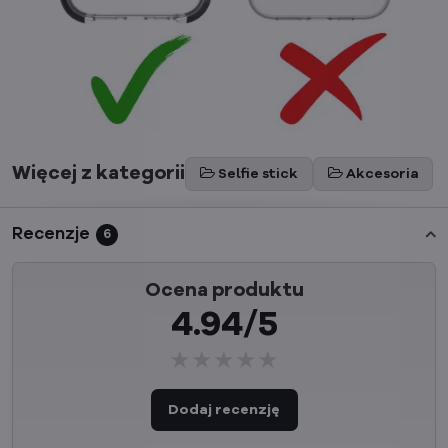
Więcej z kategorii
Selfie stick
Akcesoria
Recenzje
6
Ocena produktu
4.94/5
★★★★★
★★★★★
★★★★★
Dodaj recenzję