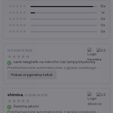
★★★★★
★★★★★
★★★★★
15x
★★★★★
★★★★★
★★★★★
1x
★★★★★
★★★★★
★★★★★
0x
★★★★★
★★★★★
★★★★★
0x
★★★★★
★★★★★
★★★★★
0x
19.2.2026 15:58.25
★★★★★
★★★★★
★★★★★
sanki MagSafe na mikrofon lub lampę błyskową
Przetłumaczone automatycznie z języka czeskiego -
Pokaż oryginalny tekst
shimina
,
5.1.2026 14:12.29
★★★★★
★★★★★
★★★★★
Świetna jakość
Przetłumaczone automatycznie z języka czeskiego -