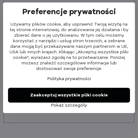
Preferencje prywatności
Filmy z YouTube są blokowane przez opcje
prywatności
Używamy plików cookie, aby usprawnić Twoją wizytę na
Czy chcesz załadować wideo Youtube?
tej stronie internetowej, do analizowania jej działania i by
zbierać dane o jej użytkowaniu. W tym celu możemy
korzystać z narzędzi i usług stron trzecich, a zebrane
Zezwól raz
dane mogą być przekazywane naszym partnerom w UE,
USA lub innych krajach. Klikając „Akceptuj wszystkie pliki
cookie", wyrażasz zgodę na to przetwarzanie. Poniżej
Zezwalaj zawsze - zgadzam się z typem pliku
możesz znaleźć szczegółowe informacje lub
cookie: Funkcjonalne
dostosować swoje preferencje.
Polityka prywatności
Otwórz wideo w nowym oknie
Zaakceptuj wszystkie pliki cookie
Pokaż szczegóły