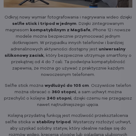
Odkryj nowy wymiar fotografowania i nagrywania wideo dzięki
selfie stick i tripod w jednym
. Dzięki zintegrowanym
magnesom
kompatybilnym z MagSafe
, iPhone 12 i nowsze
modele można bezpiecznie przymocować jednym
dotknięciem. W przypadku innych telefonów i bardziej
adrenalinowych aktywności dostępny jest
uniwersalny
silikonowy zacisk
, który bezpiecznie utrzymuje smartfony o
przekątnej od 4 do 7 cali. Ta podwójna kompatybilność
zapewnia, że można go używać z praktycznie każdym
nowoczesnym telefonem.
Selfie stick można
wydłużyć do 105 cm
. Oczywiście telefon
można obracać o
360 stopni
, a sam uchwyt można
przechylić o kolejne
240 stopni
, dzięki czemu nie przegapisz
nawet najtrudniejszego ujęcia.
Kolejną przydatną funkcją jest możliwość przekształcenia
selfie sticka w
stabilny tripod
. Wystarczy rozłożyć uchwyt,
aby uzyskać solidny statyw, który idealnie nadaje się do
rozmów wideo, kręcenia vlogów lub oglądania ulubionych