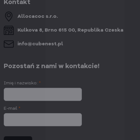
Kontakt
Allocacoc s​.r​.o​.
Kulkova 8, Brno 615 00, Republika Czeska
info​@cubenest​.pl
Pozostań z nami w kontakcie!
Imię i nazwisko:
*
E-mail
*