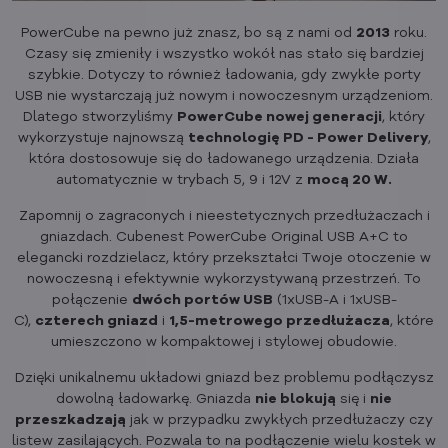
PowerCube na pewno już znasz, bo są z nami od
2013
roku.
Czasy się zmieniły i wszystko wokół nas stało się bardziej
szybkie. Dotyczy to również ładowania, gdy zwykłe porty
USB nie wystarczają już nowym i nowoczesnym urządzeniom.
Dlatego stworzyliśmy
PowerCube nowej generacji
, który
wykorzystuje najnowszą
technologię PD - Power Delivery
,
która dostosowuje się do ładowanego urządzenia. Działa
automatycznie w trybach 5, 9 i 12V z
mocą 20 W.
Zapomnij o zagraconych i nieestetycznych przedłużaczach i
gniazdach. Cubenest PowerCube Original USB A+C to
elegancki rozdzielacz, który przekształci Twoje otoczenie w
nowoczesną i efektywnie wykorzystywaną przestrzeń. To
połączenie
dwóch portów USB
(1xUSB-A i 1xUSB-
C),
czterech gniazd
i
1,5-metrowego przedłużacza
, które
umieszczono w kompaktowej i stylowej obudowie.
Dzięki unikalnemu układowi gniazd bez problemu podłączysz
dowolną ładowarkę. Gniazda
nie blokują
się i
nie
przeszkadzają
jak w przypadku zwykłych przedłużaczy czy
listew zasilających. Pozwala to na podłączenie wielu kostek w