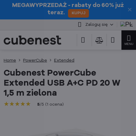
MEGAWYPRZEDAŻ
- rabaty do 60% już
✕
teraz.
KUPUJ
Zaloguj się
Home
PowerCube
Extended
Cubenest PowerCube
Extended USB A+C PD 20 W
1,5 m zielona
★★★★★
★★★★★
★★★★★
5
/
5
(
1
ocena
)