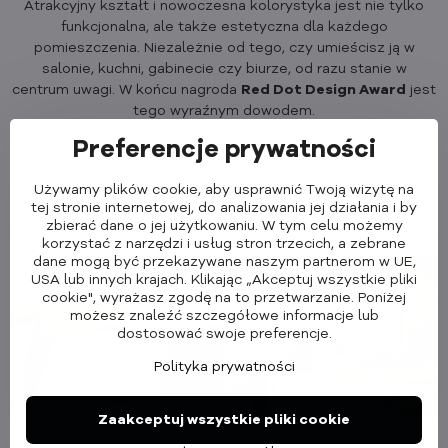
Atrakcyjny kształt i nowoczesna kolorystyka jest nie tylko
funkcjonalna, ale także estetyczna dla każdego
pomieszczenia. Niezależnie od tego, czy umieścisz ją w
salonie, kuchni, gabinecie czy biurze, od razu stanie w
centrum uwagi. W końcu nagroda
Red Dot Design Award
jest
tego wyraźnym dowodem.
Preferencje prywatności
Wszystkie typy PowerCube są dokładnie testowane i
certyfikowane zgodnie z surowymi kryteriami. Produkty są
uziemione
i posiadają
blokadę rodzicielską
. Konstrukcja
Używamy plików cookie, aby usprawnić Twoją wizytę na
tej stronie internetowej, do analizowania jej działania i by
każdego PowerCube wykonana jest z wysokiej jakości i
zbierać dane o jej użytkowaniu. W tym celu możemy
wytrzymałego tworzywa ABS dla większego bezpieczeństwa.
korzystać z narzędzi i usług stron trzecich, a zebrane
dane mogą być przekazywane naszym partnerom w UE,
USA lub innych krajach. Klikając „Akceptuj wszystkie pliki
cookie", wyrażasz zgodę na to przetwarzanie. Poniżej
możesz znaleźć szczegółowe informacje lub
dostosować swoje preferencje.
Polityka prywatności
Zaakceptuj wszystkie pliki cookie
Dok montażowy