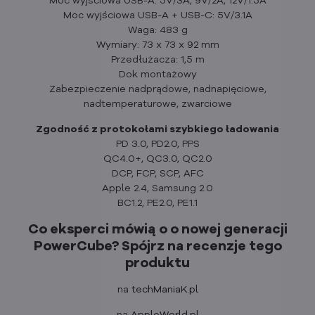
Moc wyjściowa USB-A: 5V/3A, 9V/2A, 12V/1.5A
Moc wyjściowa USB-A + USB-C: 5V/3.1A
Waga: 483 g
Wymiary: 73 x 73 x 92 mm
Przedłużacza: 1,5 m
Dok montażowy
Zabezpieczenie nadprądowe, nadnapięciowe,
nadtemperaturowe, zwarciowe
Zgodność z protokołami szybkiego ładowania
PD 3.0, PD2.0, PPS
QC4.0+, QC3.0, QC2.0
DCP, FCP, SCP, AFC
Apple 2.4, Samsung 2.0
BC1.2, PE2.0, PE1.1
Co eksperci mówią o o nowej generacji
PowerCube? Spójrz na recenzje tego
produktu
na
techManiaK.pl
na
AppleWorld.pl