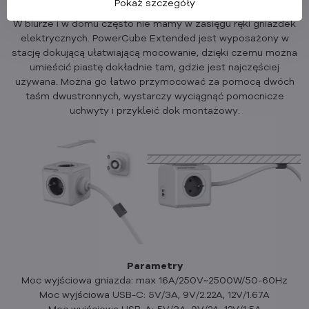
Pokaż szczegóły
W biurze i w domu często nie mamy w zasięgu ręki gniazdek
elektrycznych. PowerCube Extended jest wyposażony w
stację dokującą ułatwiającą mocowanie, dzięki czemu można
umieścić piastę dokładnie tam, gdzie jest najczęściej
używana. Można go łatwo przymocować za pomocą dwóch
taśm dwustronnych, wystarczy wyciągnąć pomocnicze
uchwyty i przykleić dok montażowy.
Parametry
Moc wyjściowa gniazda: max 16A/250V~2500W/50-60Hz
Moc wyjściowa USB-C: 5V/3A, 9V/2.22A, 12V/1.67A