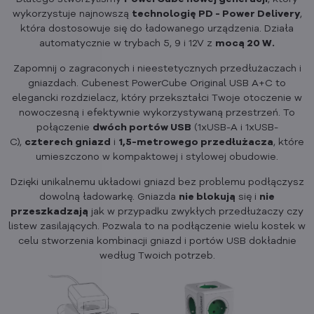
wykorzystuje najnowszą
technologię PD - Power Delivery
,
która dostosowuje się do ładowanego urządzenia. Działa
automatycznie w trybach 5, 9 i 12V z
mocą 20 W.
Zapomnij o zagraconych i nieestetycznych przedłużaczach i
gniazdach. Cubenest PowerCube Original USB A+C to
elegancki rozdzielacz, który przekształci Twoje otoczenie w
nowoczesną i efektywnie wykorzystywaną przestrzeń. To
połączenie
dwóch portów USB
(1xUSB-A i 1xUSB-
C),
czterech gniazd
i
1,5-metrowego przedłużacza
, które
umieszczono w kompaktowej i stylowej obudowie.
Dzięki unikalnemu układowi gniazd bez problemu podłączysz
dowolną ładowarkę. Gniazda
nie blokują
się i
nie
przeszkadzają
jak w przypadku zwykłych przedłużaczy czy
listew zasilających. Pozwala to na podłączenie wielu kostek w
celu stworzenia kombinacji gniazd i portów USB dokładnie
według Twoich potrzeb.