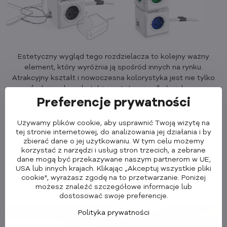
Estetyczny wygląd tego rozdzielacza to kolejny ważny
element, który wyróżnia ją spośród innych na rynku.
Atrakcyjny kształt i nowoczesna kolorystyka jest nie tylko
funkcjonalna, ale także estetyczna dla każdego
pomieszczenia. Niezależnie od tego, czy umieścisz ją w
Preferencje prywatności
salonie, kuchni, gabinecie czy biurze, od razu stanie w
centrum uwagi. W końcu nagroda
Red Dot Design Award
jest
Używamy plików cookie, aby usprawnić Twoją wizytę na
tego wyraźnym dowodem.
tej stronie internetowej, do analizowania jej działania i by
zbierać dane o jej użytkowaniu. W tym celu możemy
Wszystkie typy PowerCube są dokładnie testowane i
korzystać z narzędzi i usług stron trzecich, a zebrane
dane mogą być przekazywane naszym partnerom w UE,
certyfikowane zgodnie z surowymi kryteriami. Produkty są
USA lub innych krajach. Klikając „Akceptuj wszystkie pliki
uziemione
i posiadają
blokadę rodzicielską
. Konstrukcja
cookie", wyrażasz zgodę na to przetwarzanie. Poniżej
każdego PowerCube wykonana jest z wysokiej jakości i
możesz znaleźć szczegółowe informacje lub
wytrzymałego tworzywa ABS dla większego bezpieczeństwa.
dostosować swoje preferencje.
Polityka prywatności