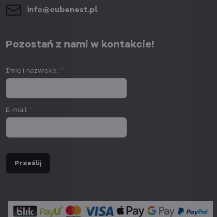
info​@cubenest​.pl
Pozostań z nami w kontakcie!
Imię i nazwisko:
*
E-mail
*
Prześlij