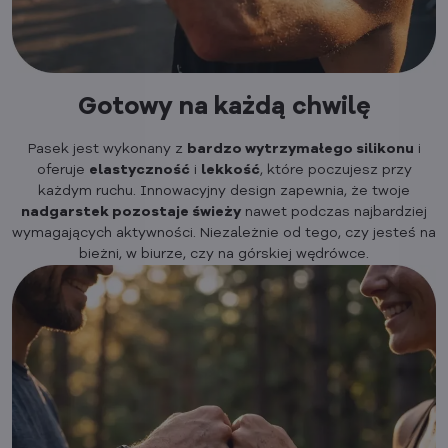
Gotowy na każdą chwilę
Pasek jest wykonany z
bardzo wytrzymałego silikonu
i
oferuje
elastyczność
i
lekkość
, które poczujesz przy
każdym ruchu. Innowacyjny design zapewnia, że twoje
nadgarstek pozostaje świeży
nawet podczas najbardziej
wymagających aktywności. Niezależnie od tego, czy jesteś na
bieżni, w biurze, czy na górskiej wędrówce.