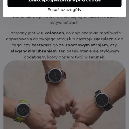
Zaakceptuj wszystkie pliki cookie
Premium sportowy pasek jest w
pełni wodoodporny
, co
Pokaż szczegóły
czyni go idealnym wyborem dla każdego, kto kocha sporty
wodne lub po prostu nie chce się ograniczać w swoich
aktywnościach.
Dostępny jest w
5 kolorach
, co daje szerokie możliwości
dopasowania do twojego stroju lub nastroju. Niezależnie od
tego, czy zestawisz go ze
sportowym strojem
, czy
eleganckim ubraniem
, ten pasek stanie się stylowym
dodatkiem, który dopełni twój wizerunek.