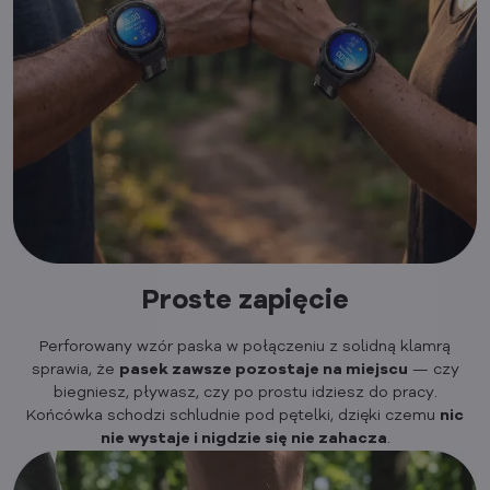
Proste zapięcie
Perforowany wzór paska w połączeniu z solidną klamrą
sprawia, że
pasek zawsze pozostaje na miejscu
— czy
biegniesz, pływasz, czy po prostu idziesz do pracy.
Końcówka schodzi schludnie pod pętelki, dzięki czemu
nic
nie wystaje i nigdzie się nie zahacza
.