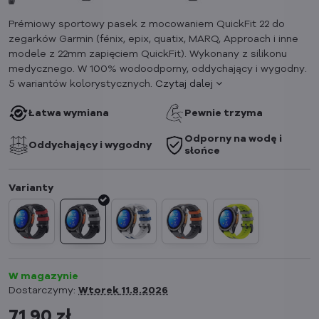
Prémiowy sportowy pasek z mocowaniem QuickFit 22 do
zegarków Garmin (fénix, epix, quatix, MARQ, Approach i inne
modele z 22mm zapięciem QuickFit). Wykonany z silikonu
medycznego. W 100% wodoodporny, oddychający i wygodny.
5 wariantów kolorystycznych.
Czytaj dalej
Łatwa wymiana
Pewnie trzyma
Odporny na wodę i
Oddychający i wygodny
słońce
W magazynie
Dostarczymy:
Wtorek
11.8.2026
71,90 zł