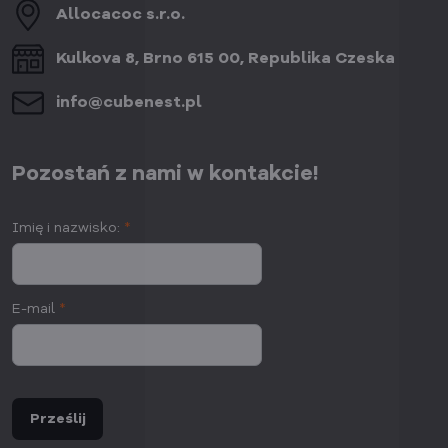
Allocacoc s​.r​.o​.
Kulkova 8, Brno 615 00, Republika Czeska
info​@cubenest​.pl
Pozostań z nami w kontakcie!
Imię i nazwisko:
*
E-mail
*
Prześlij