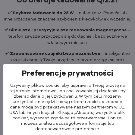
Co oferuje ładowanie Qi2.2?
✅ Szybsze ładowanie do 25 W
– naładujesz iPhone'a lub
inne urządzenie znacznie szybciej niż kiedykolwiek wcześniej.
✅ Silniejsze i precyzyjniejsze mocowanie magnetyczne
–
telefon zawsze przyczepи się dokładnie i bezpiecznie we
właściwym miejscu.
✅ Zaawansowane czujniki bezpieczeństwa
– inteligentne
czujniki chronią Twoje urządzenie przed przegrzaniem i
przepięciem.
Preferencje prywatności
✅ Pełna kompatybilność wsteczna
– działa również ze
starszymi urządzeniami obsługującymi Qi.
Używamy plików cookie, aby usprawnić Twoją wizytę na
tej stronie internetowej, do analizowania jej działania i by
zbierać dane o jej użytkowaniu. W tym celu możemy
korzystać z narzędzi i usług stron trzecich, a zebrane
dane mogą być przekazywane naszym partnerom w UE,
USA lub innych krajach. Klikając „Akceptuj wszystkie pliki
cookie", wyrażasz zgodę na to przetwarzanie. Poniżej
możesz znaleźć szczegółowe informacje lub
dostosować swoje preferencje.