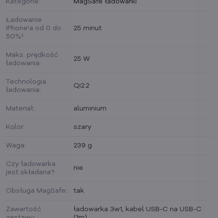
Kategorie:
MagSafe ładowarki
Ładowanie
iPhone'a od 0 do
25 minut
50%¹:
Maks. prędkość
25 W
ładowania:
Technologia
Qi2.2
ładowania:
Materiał:
aluminium
Kolor:
szary
Waga:
239 g
Czy ładowarka
nie
jest składana?:
Obsługa MagSafe:
tak
Zawartość
ładowarka 3w1, kabel USB-C na USB-C
zestawu:
(1m)