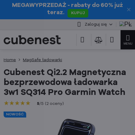
MEGAWYPRZEDAŻ
- rabaty do 60% już
✕
teraz.
KUPUJ
Zaloguj się
Home
MagSafe ładowarki
Cubenest Qi2.2 Magnetyczna
bezprzewodowa ładowarka
3w1 SQ314 Pro Garmin Watch
★★★★★
★★★★★
★★★★★
5
/
5
(
2
oceny
)
NOWOŚĆ