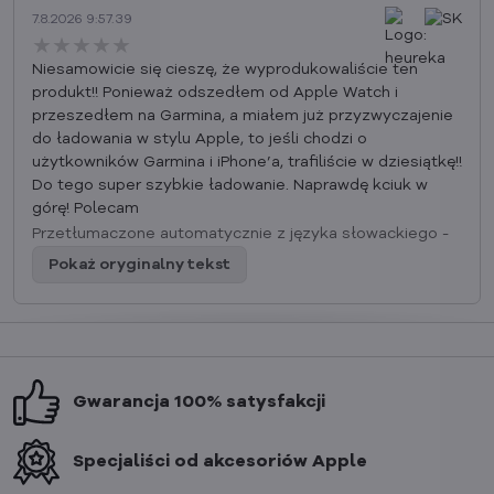
7.8.2026 9:57.39
★★★★★
★★★★★
★★★★★
Niesamowicie się cieszę, że wyprodukowaliście ten
produkt!! Ponieważ odszedłem od Apple Watch i
przeszedłem na Garmina, a miałem już przyzwyczajenie
do ładowania w stylu Apple, to jeśli chodzi o
użytkowników Garmina i iPhone’a, trafiliście w dziesiątkę!!
Do tego super szybkie ładowanie. Naprawdę kciuk w
górę! Polecam
Przetłumaczone automatycznie z języka słowackiego -
Pokaż oryginalny tekst
Gwarancja 100% satysfakcji
Specjaliści od akcesoriów Apple