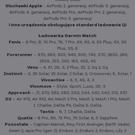
Słuchawki Apple
- AirPods 2. generacji, AirPods 3. generacji,
AirPods 4. generacji, AirPods Pro, AirPods Pro 2. generacji,
AirPods Pro 3. generacji
i inne urządzenia obsługujące standard ładowania Qi
Ładowarka Garmin Watch
Fenix
– 8 Pro, 8, 7X Pro, 7X, 7 Pro, 6X, 6S, 6, 5X Plus, 5X, 5S
Plus, 5S, E
Forerunner
– 970, 965, 955, 945, 935, 745, 570, 265S, 265,
255S, 255, 245, 165, 45S, 45
Venu
– 4, X1, 3S, 3, 2 Plus, 2S, 2, Sq 2, Sq
Instinct
– 3, 2X Solar, 2S Solar, 2 Solar, 2, Crossover, E, Solar, 1
Vívoactive
– 6, 5, 4S, 4, 3
Vívomove
– Style, Sport, Luxe, 3S, 3
Approach
– J1, S70, S62, S60, S50, S44, S42, S40, S12, S10
D2
– Air X15, Air X10, Air, Mach 2 Pro, Mach 2, Mach 1 Pro, Mach
1, Charlie, Delta PX, Delta S, Delta
Tactix
– 8, 7, Charlie, Delta
Quatix
– 8 Pro, 8X, 7X Pro, 7X Solar, 6, 5 Sapphire
Pozostałe
– Captain Marvel, Rey, First Avenger, Barth Vader,
Swim 2, epix Pro (gen 2), Enduro 3, Enduro 2, Enduro, Lily 2