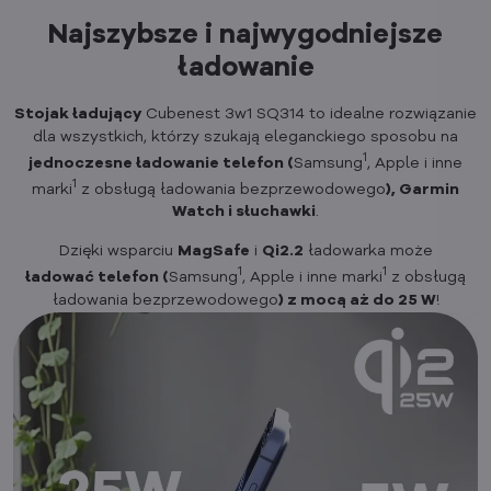
Najszybsze i najwygodniejsze
ładowanie
Stojak ładujący
Cubenest 3w1 SQ314 to idealne rozwiązanie
dla wszystkich, którzy szukają eleganckiego sposobu na
1
jednoczesne ładowanie telefon (
Samsung
, Apple i inne
1
marki
z obsługą ładowania bezprzewodowego
), Garmin
Watch i słuchawki
.
Dzięki wsparciu
MagSafe
i
Qi2.2
ładowarka może
1
1
ładować telefon (
Samsung
, Apple i inne marki
z obsługą
ładowania bezprzewodowego
) z mocą aż do 25 W
!