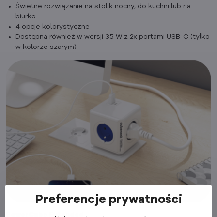
Świetne rozwiązanie na stolik nocny, do kuchni lub na
biurko
4 opcje kolorystyczne
Dostępna również w wersji 35 W z 2x portami USB-C (tylko
w kolorze szarym)
Preferencje prywatności
PowerCube Extended