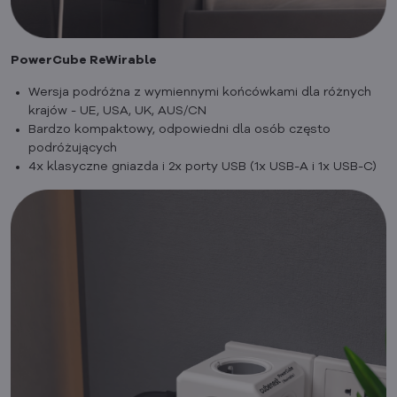
PowerCube ReWirable
Wersja podróżna z wymiennymi końcówkami dla różnych
krajów - UE, USA, UK, AUS/CN
Bardzo kompaktowy, odpowiedni dla osób często
podróżujących
4x klasyczne gniazda i 2x porty USB (1x USB-A i 1x USB-C)