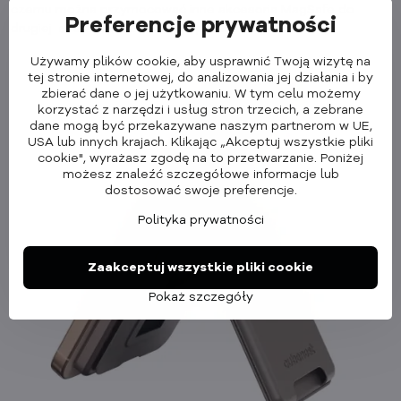
czemu można przymocować inne akcesoria MagSafe do
Preferencje prywatności
drugiej ✅ strony, np. portfel z podstawką - link tutaj.
Używamy plików cookie, aby usprawnić Twoją wizytę na
tej stronie internetowej, do analizowania jej działania i by
zbierać dane o jej użytkowaniu. W tym celu możemy
korzystać z narzędzi i usług stron trzecich, a zebrane
dane mogą być przekazywane naszym partnerom w UE,
USA lub innych krajach. Klikając „Akceptuj wszystkie pliki
cookie", wyrażasz zgodę na to przetwarzanie. Poniżej
możesz znaleźć szczegółowe informacje lub
dostosować swoje preferencje.
Polityka prywatności
Zaakceptuj wszystkie pliki cookie
Pokaż szczegóły