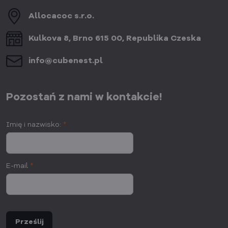
Allocacoc s​.r​.o​.
Kulkova 8, Brno 615 00, Republika Czeska
info​@cubenest​.pl
Pozostań z nami w kontakcie!
Imię i nazwisko:
*
E-mail
*
Prześlij