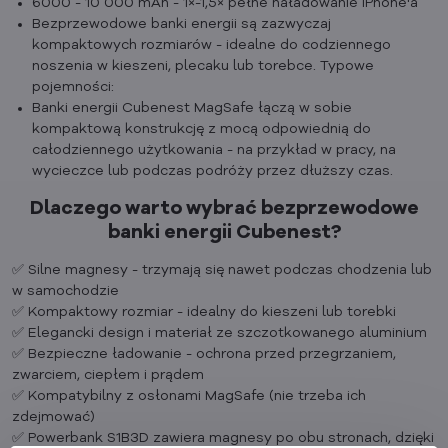
6000 - 10 000 mAh - 1×-1,5× pełne naładowanie iPhone'a
Bezprzewodowe banki energii są zazwyczaj
kompaktowych rozmiarów - idealne do codziennego
noszenia w kieszeni, plecaku lub torebce. Typowe
pojemności:
Banki energii Cubenest MagSafe łączą w sobie
kompaktową konstrukcję z mocą odpowiednią do
całodziennego użytkowania - na przykład w pracy, na
wycieczce lub podczas podróży przez dłuższy czas.
Dlaczego warto wybrać bezprzewodowe
banki energii Cubenest?
✅ Silne magnesy - trzymają się nawet podczas chodzenia lub
w samochodzie
✅ Kompaktowy rozmiar - idealny do kieszeni lub torebki
✅ Elegancki design i materiał ze szczotkowanego aluminium
✅ Bezpieczne ładowanie - ochrona przed przegrzaniem,
zwarciem, ciepłem i prądem
✅ Kompatybilny z osłonami MagSafe (nie trzeba ich
zdejmować)
✅ Powerbank S1B3D zawiera magnesy po obu stronach, dzięki