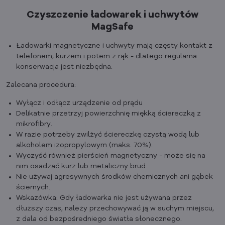
Czyszczenie ładowarek i uchwytów
MagSafe
Ładowarki magnetyczne i uchwyty mają częsty kontakt z
telefonem, kurzem i potem z rąk - dlatego regularna
konserwacja jest niezbędna.
Zalecana procedura:
Wyłącz i odłącz urządzenie od prądu
Delikatnie przetrzyj powierzchnię miękką ściereczką z
mikrofibry.
W razie potrzeby zwilżyć ściereczkę czystą wodą lub
alkoholem izopropylowym (maks. 70%).
Wyczyść również pierścień magnetyczny - może się na
nim osadzać kurz lub metaliczny brud.
Nie używaj agresywnych środków chemicznych ani gąbek
ściernych.
Wskazówka: Gdy ładowarka nie jest używana przez
dłuższy czas, należy przechowywać ją w suchym miejscu,
z dala od bezpośredniego światła słonecznego.