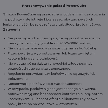
Przechowywanie gniazd PowerCube
Gniazda PowerCube są przydatne w codziennym użytkowaniu
i w podróży - ale istnieje kilka zasad, aby zachować ich
funkcjonalność i bezpieczeństwo tak długo, jak to możliwe.
Zalecenia
:
Nie przeciążaj ich - upewnij się, że są przystosowane do
maksymalnej mocy (zwykle do 2500-3680 watów).
Nie ciągnij za przewód - zawsze trzymaj za końcówkę.
Przechowuj je z wyprostowanym lub luźno zwiniętym
kablem (nie ciasno owiniętym).
Nie wystawiać na działanie wysokiej wilgotności lub
bezpośredniego światła słonecznego.
Regularnie sprawdzaj, czy końcówki nie są zużyte lub
poluzowane
Konserwacja pasków Apple Watch Cubenest
W przypadku pasków higiena jest szczególnie ważna,
ponieważ mają one bezpośredni kontakt ze skórą, potem i
kosmetykami. Cubenest oferuje silikonowe i nylonowe
paski, które są bardzo łatwe w czyszczeniu.