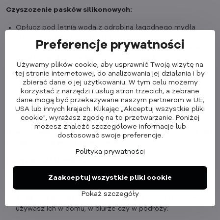
Czyszczenie pasków silikonowych:
Opłucz pod letnią wodą z odrobiną łagodnego mydła
Czyścić miękką szczoteczką lub palcami
Preferencje prywatności
Pozostawić do wyschnięcia na powietrzu (nie na grzejniku
ani w bezpośrednim świetle słonecznym).
Używamy plików cookie, aby usprawnić Twoją wizytę na
tej stronie internetowej, do analizowania jej działania i by
Czyszczenie pasków nylonowych:
zbierać dane o jej użytkowaniu. W tym celu możemy
korzystać z narzędzi i usług stron trzecich, a zebrane
Zaleca się pranie ręczne w wodzie z mydłem
dane mogą być przekazywane naszym partnerom w UE,
Myć delikatnie, nie wykręcać na siłę.
USA lub innych krajach. Klikając „Akceptuj wszystkie pliki
Pozostawić do wyschnięcia na płasko
cookie", wyrażasz zgodę na to przetwarzanie. Poniżej
możesz znaleźć szczegółowe informacje lub
Nasze paski nie zawierają PFAS, dzięki czemu są bardziej
dostosować swoje preferencje.
przyjazne dla skóry i środowiska.
Polityka prywatności
Pielęgnacja i trwałość
Zaakceptuj wszystkie pliki cookie
Produkty Cubenest zostały zaprojektowane z myślą o
jakości, funkcjonalności i stylu. Łatwa konserwacja sprawia,
Pokaż szczegóły
że są one trwalsze niż nowe - niezależnie od tego, czy
używasz ich w domu, w biurze czy w podróży.